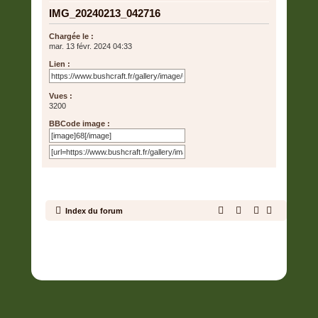
IMG_20240213_042716
Chargée le :
mar. 13 févr. 2024 04:33
Lien :
Vues :
3200
BBCode image :
Index du forum
Développé par
phpBB
® Forum Software © phpBB Limited
Traduit par
phpBB-fr.com
Confidentialité
|
Conditions