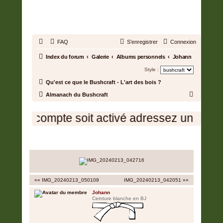
BUSHCRAFT.FR • ENTRAIDE
ET PROSPÉRITÉ
FAQ
S’enregistrer
Connexion
Index du forum
Galerie
Albums personnels
Johann
Style :
Qu'est ce que le Bushcraft - L'art des bois ?
R
Almanach du Bushcraft
e
e votre compte soit activé adressez un mess
c
h
IMG_20240213_042716
e
r
c
h
«« IMG_20240213_050109
IMG_20240213_042051 »»
e
Johann
Ceinture blanche en BJ
r