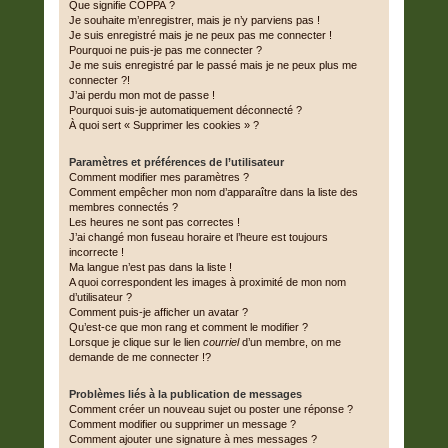
Que signifie COPPA ?
e
Je souhaite m’enregistrer, mais je n’y parviens pas !
r
Je suis enregistré mais je ne peux pas me connecter !
Pourquoi ne puis-je pas me connecter ?
Je me suis enregistré par le passé mais je ne peux plus me
connecter ?!
J’ai perdu mon mot de passe !
Pourquoi suis-je automatiquement déconnecté ?
À quoi sert « Supprimer les cookies » ?
Paramètres et préférences de l’utilisateur
Comment modifier mes paramètres ?
Comment empêcher mon nom d’apparaître dans la liste des
membres connectés ?
Les heures ne sont pas correctes !
J’ai changé mon fuseau horaire et l’heure est toujours
incorrecte !
Ma langue n’est pas dans la liste !
A quoi correspondent les images à proximité de mon nom
d’utilisateur ?
Comment puis-je afficher un avatar ?
Qu’est-ce que mon rang et comment le modifier ?
Lorsque je clique sur le lien
courriel
d’un membre, on me
demande de me connecter !?
Problèmes liés à la publication de messages
Comment créer un nouveau sujet ou poster une réponse ?
Comment modifier ou supprimer un message ?
Comment ajouter une signature à mes messages ?