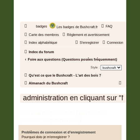
BUSHCRAFT.FR • ENTRAIDE
ET PROSPÉRITÉ
badges
FAQ
Les badges de Bushcraft.fr
Carte des membres
Règlement et avertissement
Index alphabétique
S’enregistrer
Connexion
Index du forum
Foire aux questions (Questions posées fréquemment)
Style :
Qu'est ce que le Bushcraft - L'art des bois ?
R
Almanach du Bushcraft
e
ation en cliquant sur "Nous contacter " en 
c
h
Foire aux questions (Questions
e
posées fréquemment)
r
c
Problèmes de connexion et d’enregistrement
h
Pourquoi dois-je m’enregistrer ?