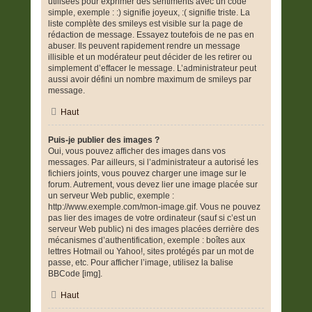
utilisées pour exprimer des sentiments avec un code
simple, exemple : :) signifie joyeux, :( signifie triste. La
liste complète des smileys est visible sur la page de
rédaction de message. Essayez toutefois de ne pas en
abuser. Ils peuvent rapidement rendre un message
illisible et un modérateur peut décider de les retirer ou
simplement d’effacer le message. L’administrateur peut
aussi avoir défini un nombre maximum de smileys par
message.
Haut
Puis-je publier des images ?
Oui, vous pouvez afficher des images dans vos
messages. Par ailleurs, si l’administrateur a autorisé les
fichiers joints, vous pouvez charger une image sur le
forum. Autrement, vous devez lier une image placée sur
un serveur Web public, exemple :
http://www.exemple.com/mon-image.gif. Vous ne pouvez
pas lier des images de votre ordinateur (sauf si c’est un
serveur Web public) ni des images placées derrière des
mécanismes d’authentification, exemple : boîtes aux
lettres Hotmail ou Yahoo!, sites protégés par un mot de
passe, etc. Pour afficher l’image, utilisez la balise
BBCode [img].
Haut