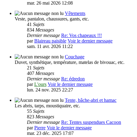
mar. 26 mai 2026 12:08
Vêtements
Veste, pantalon, chaussures, gants, etc.
41
Sujets
834
Messages
Dernier message
Re: Vos chapeaux !!!
par
Blaireau paisible
Voir le dernier message
sam. 11 avr. 2026 11:22
Couchage
Duvet, synthétique, température, matelas de bivouac, etc.
21
Sujets
407
Messages
Dernier message
Re: édredon
par
L'ours
Voir le dernier message
lun. 24 nov. 2025 22:27
Tente, bâche-abri et hamac
Les abris, tarps, moustiquaire, etc.
55
Sujets
823
Messages
Dernier message
Re: Tentes suspendues Cacoon
par
Pierre
Voir le dernier message
mar. 23 déc. 2025 17:07