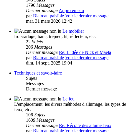
1796
Messages
Dernier message
Appro en eau
par
Blaireau paisible
Voir le dernier message
mar. 31 mars 2026 12:42
Le mobilier
froissartage, banc, trépied, lit, réflecteur, etc.
22
Sujets
206
Messages
Dernier message
Re: L'idée de Nick et Maëla
par
Blaireau paisible
Voir le dernier message
dim. 14 sept. 2025 19:04
Techniques et savoir-faire
Sujets
Messages
Dernier message
Le feu
L'emplacement, les divers méthodes d'allumage, les types de
feux, etc.
106
Sujets
1609
Messages
Dernier message
Re: Récolte des allume-feux
par
Blaireau paisible
Voir le dernier message