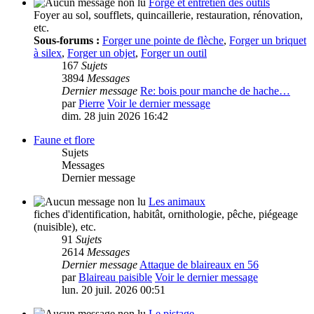
Forge et entretien des outils
Foyer au sol, soufflets, quincaillerie, restauration, rénovation,
etc.
Sous-forums :
Forger une pointe de flèche
,
Forger un briquet
à silex
,
Forger un objet
,
Forger un outil
167
Sujets
3894
Messages
Dernier message
Re: bois pour manche de hache…
par
Pierre
Voir le dernier message
dim. 28 juin 2026 16:42
Faune et flore
Sujets
Messages
Dernier message
Les animaux
fiches d'identification, habitât, ornithologie, pêche, piégeage
(nuisible), etc.
91
Sujets
2614
Messages
Dernier message
Attaque de blaireaux en 56
par
Blaireau paisible
Voir le dernier message
lun. 20 juil. 2026 00:51
Le pistage