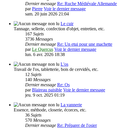
Dernier message
Re: Ruche Médiévale Allemande
par
Pierre
Voir le dernier message
sam. 20 juin 2026 21:04
Le cuir
Tannage, sellerie, confection d'objet, entretien, etc.
167
Sujets
3736
Messages
Dernier message
Re: Un etui pour une machette
par
Le Quercus
Voir le dernier message
lun. 6 avr. 2026 18:38
L'os
Travail de l'os, tabletterie, bois de cervidés, etc.
12
Sujets
140
Messages
Dernier message
Re: Os
par
Blaireau paisible
Voir le dernier message
jeu. 9 oct. 2025 01:19
La vannerie
Essence, méthode, closerie, écorces, etc.
36
Sujets
570
Messages
Dernier message
Re: Préparer de l'osier