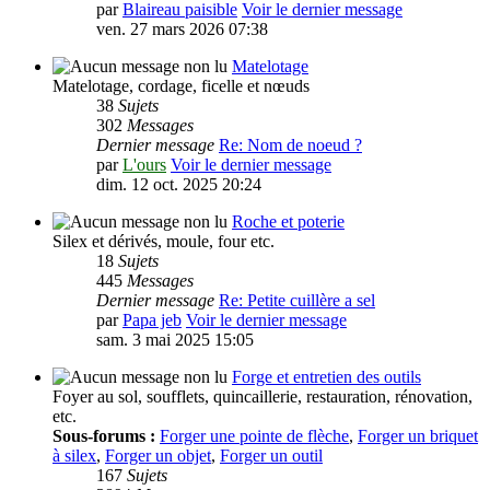
par
Blaireau paisible
Voir le dernier message
ven. 27 mars 2026 07:38
Matelotage
Matelotage, cordage, ficelle et nœuds
38
Sujets
302
Messages
Dernier message
Re: Nom de noeud ?
par
L'ours
Voir le dernier message
dim. 12 oct. 2025 20:24
Roche et poterie
Silex et dérivés, moule, four etc.
18
Sujets
445
Messages
Dernier message
Re: Petite cuillère a sel
par
Papa jeb
Voir le dernier message
sam. 3 mai 2025 15:05
Forge et entretien des outils
Foyer au sol, soufflets, quincaillerie, restauration, rénovation,
etc.
Sous-forums :
Forger une pointe de flèche
,
Forger un briquet
à silex
,
Forger un objet
,
Forger un outil
167
Sujets