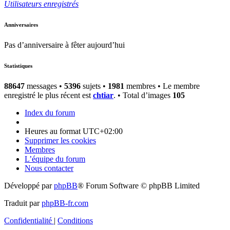
Utilisateurs enregistrés
Anniversaires
Pas d’anniversaire à fêter aujourd’hui
Statistiques
88647
messages •
5396
sujets •
1981
membres • Le membre
enregistré le plus récent est
chtiar
. • Total d’images
105
Index du forum
Heures au format
UTC+02:00
Supprimer les cookies
Membres
L’équipe du forum
Nous contacter
Développé par
phpBB
® Forum Software © phpBB Limited
Traduit par
phpBB-fr.com
Confidentialité
|
Conditions