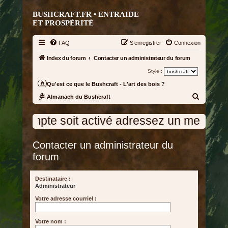
BUSHCRAFT.FR • ENTRAIDE
ET PROSPÉRITÉ
FAQ
S’enregistrer
Connexion
Index du forum
Contacter un administrateur du forum
Style :
Qu'est ce que le Bushcraft - L'art des bois ?
R
Almanach du Bushcraft
e
re compte soit activé adressez un message à 
c
h
Contacter un administrateur du
e
forum
r
c
Destinataire :
h
Administrateur
e
Votre adresse courriel :
r
Votre nom :