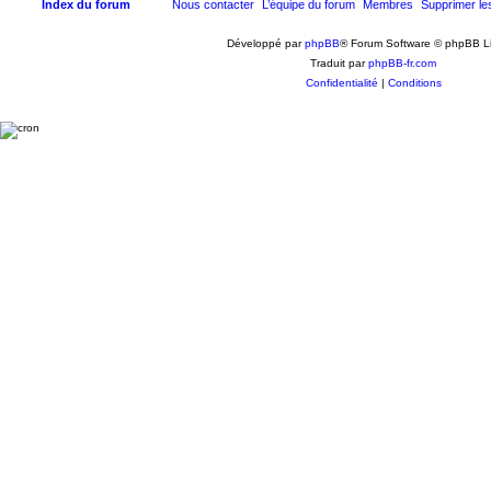
Index du forum
Nous contacter
L’équipe du forum
Membres
Supprimer le
Développé par
phpBB
® Forum Software © phpBB L
Traduit par
phpBB-fr.com
Confidentialité
|
Conditions