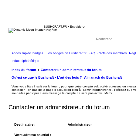
BUSHCRAFT.FR • Entraide et
prospérité
Accès rapide
badges
Les badges de Bushcraft.fr
FAQ
Carte des membres
Règl
Index alphabétique
Index du forum
Contacter un administrateur du forum
Qu'est ce que le Bushcraft - L'art des bois ?
Almanach du Bushcraft
Vous vous êtes inscrit sur le forum, pour que votre compte soit activé adressez un messa
contacter " en bas de la page d'accueil ou bien à "admin @bushcraft.fr". Précisez que
souhaitez participer. Sans message le compte ne sera pas activé. Merci.
Contacter un administrateur du forum
Destinataire :
Administrateur
Votre adresse courriel :