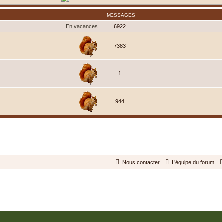
MESSAGES
En vacances
6922
7383
1
944
Nous contacter
L’équipe du forum
Développé par
phpBB
® Forum Software © phpBB Limited
Traduit par
phpBB-fr.com
Confidentialité
|
Conditions