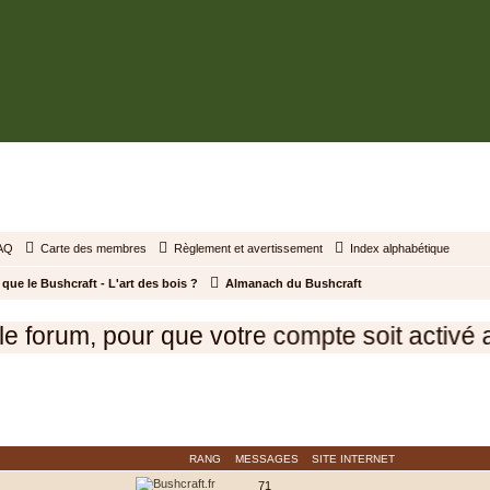
BUSHCRAFT.FR • ENTRAIDE ET PROSPÉRITÉ
AQ
Carte des membres
Règlement et avertissement
Index alphabétique
 que le Bushcraft - L'art des bois ?
Almanach du Bushcraft
 forum, pour que votre compte soit activé a
strateurs du forum.
RANG
MESSAGES
SITE INTERNET
71