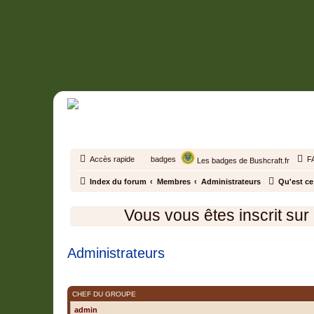
Accès rapide
badges
F
Les badges de Bushcraft.fr
Index du forum
Membres
Administrateurs
Qu'est ce
Vous vous êtes inscrit sur le
Administrateurs
C’est un groupe spécial, les groupes spéciaux sont gérés par les admini
CHEF DU GROUPE
admin