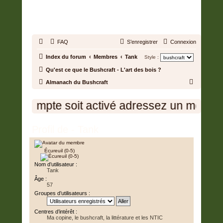
BUSHCRAFT.FR • ENTRAIDE
ET PROSPÉRITÉ
FAQ
S’enregistrer
Connexion
Index du forum
Membres
Tank
Style :
Qu'est ce que le Bushcraft - L'art des bois ?
R
Almanach du Bushcraft
e
votre compte soit activé adressez un message
c
h
Profil de - Tank
e
r
Écureuil (0-5)
c
Nom d’utilisateur :
h
Tank
e
Âge :
57
r
Groupes d’utilisateurs :
Centres d’intérêt :
Ma copine, le bushcraft, la littérature et les NTIC