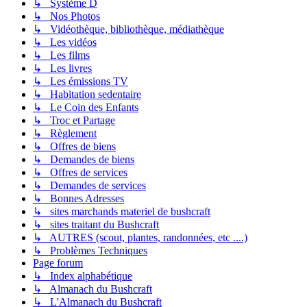
↳ Système D
↳ Nos Photos
↳ Vidéothèque, bibliothèque, médiathèque
↳ Les vidéos
↳ Les films
↳ Les livres
↳ Les émissions TV
↳ Habitation sedentaire
↳ Le Coin des Enfants
↳ Troc et Partage
↳ Règlement
↳ Offres de biens
↳ Demandes de biens
↳ Offres de services
↳ Demandes de services
↳ Bonnes Adresses
↳ sites marchands materiel de bushcraft
↳ sites traitant du Bushcraft
↳ AUTRES (scout, plantes, randonnées, etc ....)
↳ Problèmes Techniques
Page forum
↳ Index alphabétique
↳ Almanach du Bushcraft
↳ L'Almanach du Bushcraft