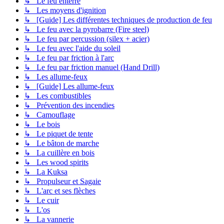
↳ Le feu enterré
↳ Les moyens d'ignition
↳ [Guide] Les différentes techniques de production de feu
↳ Le feu avec la pyrobarre (Fire steel)
↳ Le feu par percussion (silex + acier)
↳ Le feu avec l'aide du soleil
↳ Le feu par friction à l'arc
↳ Le feu par friction manuel (Hand Drill)
↳ Les allume-feux
↳ [Guide] Les allume-feux
↳ Les combustibles
↳ Prévention des incendies
↳ Camouflage
↳ Le bois
↳ Le piquet de tente
↳ Le bâton de marche
↳ La cuillère en bois
↳ Les wood spirits
↳ La Kuksa
↳ Propulseur et Sagaie
↳ L'arc et ses flèches
↳ Le cuir
↳ L'os
↳ La vannerie