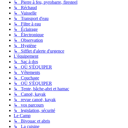
↳ Pierre à feu, pyrobarre, firesteel
↳ Réchaud
↳ Vaisselle
↳ Transport d'eau
↳ Filtre à eau
↳ Éclairage
↳ Électronique
↳ Observation
↳ Hygiène
↳ Sifflet d'alerte d'urgence
L'équipement
↳ Sac à dos
↳ OÙ S'ÉQUIPER
↳ Vêtements
↳ Couchage
↳ OÙ S'ÉQUIPER
↳ Tente, bâche-abri et hamac
↳ Canoë, kayak
↳ revue canoë, kayak
↳ vos parcours
↳ legislation, sécurité
Le Camp
↳ Bivouac et abris
↳ La cuisine