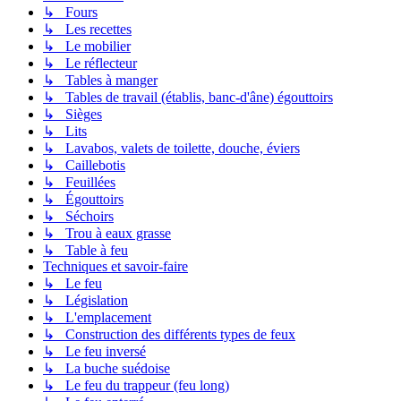
↳ Fours
↳ Les recettes
↳ Le mobilier
↳ Le réflecteur
↳ Tables à manger
↳ Tables de travail (établis, banc-d'âne) égouttoirs
↳ Sièges
↳ Lits
↳ Lavabos, valets de toilette, douche, éviers
↳ Caillebotis
↳ Feuillées
↳ Égouttoirs
↳ Séchoirs
↳ Trou à eaux grasse
↳ Table à feu
Techniques et savoir-faire
↳ Le feu
↳ Législation
↳ L'emplacement
↳ Construction des différents types de feux
↳ Le feu inversé
↳ La buche suédoise
↳ Le feu du trappeur (feu long)