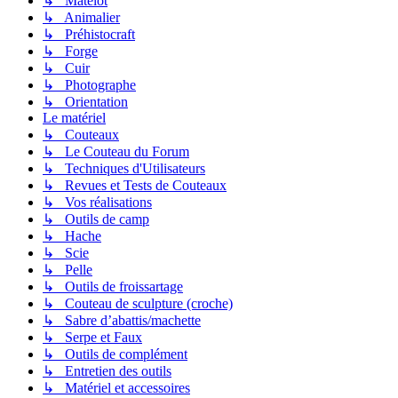
↳ Matelot
↳ Animalier
↳ Préhistocraft
↳ Forge
↳ Cuir
↳ Photographe
↳ Orientation
Le matériel
↳ Couteaux
↳ Le Couteau du Forum
↳ Techniques d'Utilisateurs
↳ Revues et Tests de Couteaux
↳ Vos réalisations
↳ Outils de camp
↳ Hache
↳ Scie
↳ Pelle
↳ Outils de froissartage
↳ Couteau de sculpture (croche)
↳ Sabre d’abattis/machette
↳ Serpe et Faux
↳ Outils de complément
↳ Entretien des outils
↳ Matériel et accessoires