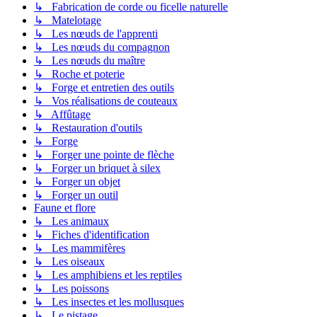
↳ Fabrication de corde ou ficelle naturelle
↳ Matelotage
↳ Les nœuds de l'apprenti
↳ Les nœuds du compagnon
↳ Les nœuds du maître
↳ Roche et poterie
↳ Forge et entretien des outils
↳ Vos réalisations de couteaux
↳ Affûtage
↳ Restauration d'outils
↳ Forge
↳ Forger une pointe de flèche
↳ Forger un briquet à silex
↳ Forger un objet
↳ Forger un outil
Faune et flore
↳ Les animaux
↳ Fiches d'identification
↳ Les mammifères
↳ Les oiseaux
↳ Les amphibiens et les reptiles
↳ Les poissons
↳ Les insectes et les mollusques
↳ Le pistage