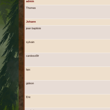
admin
Thomas
Johann
jean baptiste
sylvain
cardoso5fr
bpc
gideon
Eric