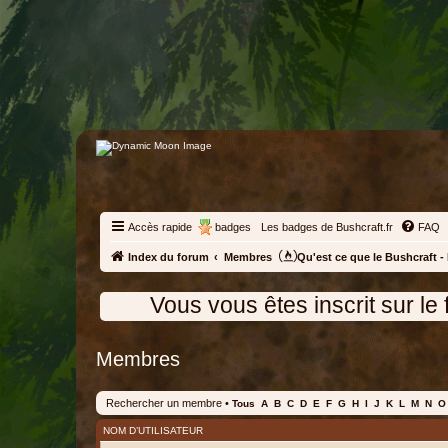
Accès rapide
badges
Les badges de Bushcraft.fr
FAQ
Index du forum
Membres
Qu'est ce que le Bushcraft - 
Vous vous êtes inscrit sur le forum, p
Membres
Rechercher un membre
•
Tous
A
B
C
D
E
F
G
H
I
J
K
L
M
N
O
NOM D’UTILISATEUR