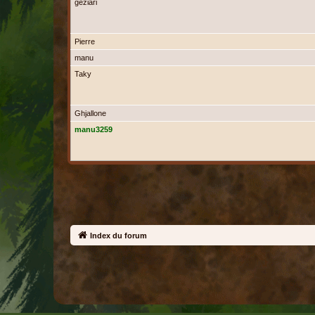
geziari
Pierre
manu
Taky
Ghjallone
manu3259
Index du forum