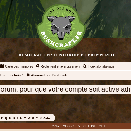
BUSHCRAFT.FR • ENTRAIDE ET PROSPÉRITÉ
Carte des membres
Règlement et avertissement
Index alphabétique
L'art des bois ?
Almanach du Bushcraft
our que votre compte soit activé adressez u
P
Q
R
S
T
U
V
W
X
Y
Z
Autre
RANG
MESSAGES
SITE INTERNET