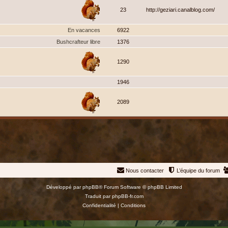
23
http://geziari.canalblog.com/
En vacances
6922
Bushcrafteur libre
1376
1290
1946
2089
Nous contacter
L’équipe du forum
Développé par
phpBB
® Forum Software © phpBB Limited
Traduit par
phpBB-fr.com
Confidentialité
|
Conditions