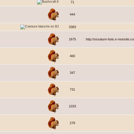
71
444
3383
1675
http://ossature-bois.e-monsite.c
460
347
731
1033
278