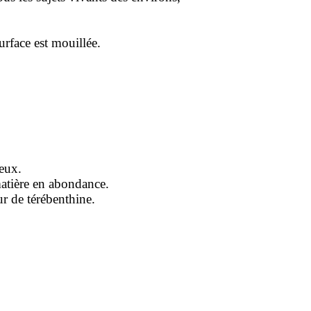
surface est mouillée.
neux.
matière en abondance.
ur de térébenthine.