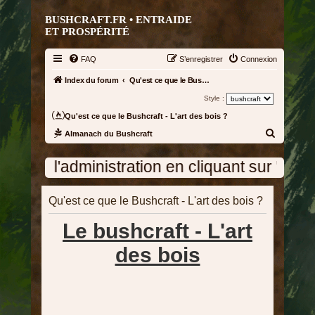
BUSHCRAFT.FR • ENTRAIDE
ET PROSPÉRITÉ
FAQ
S’enregistrer
Connexion
Index du forum
Qu'est ce que le Bushcraft - L'art des bois ?
Style :
Qu'est ce que le Bushcraft - L'art des bois ?
R
Almanach du Bushcraft
e
'administration en cliquant sur "Nous contac
c
h
Qu'est ce que le Bushcraft - L'art des bois ?
e
r
Le bushcraft - L'art
c
des bois
h
e
r