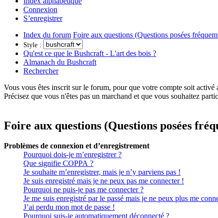
Index alphabétique
Connexion
S’enregistrer
Index du forum
Foire aux questions (Questions posées fréque
Style :
Qu'est ce que le Bushcraft - L'art des bois ?
Almanach du Bushcraft
Rechercher
Vous vous êtes inscrit sur le forum, pour que votre compte soit activé
Précisez que vous n'êtes pas un marchand et que vous souhaitez partic
Foire aux questions (Questions posées fr
Problèmes de connexion et d’enregistrement
Pourquoi dois-je m’enregistrer ?
Que signifie COPPA ?
Je souhaite m’enregistrer, mais je n’y parviens pas !
Je suis enregistré mais je ne peux pas me connecter !
Pourquoi ne puis-je pas me connecter ?
Je me suis enregistré par le passé mais je ne peux plus me conne
J’ai perdu mon mot de passe !
Pourquoi suis-je automatiquement déconnecté ?