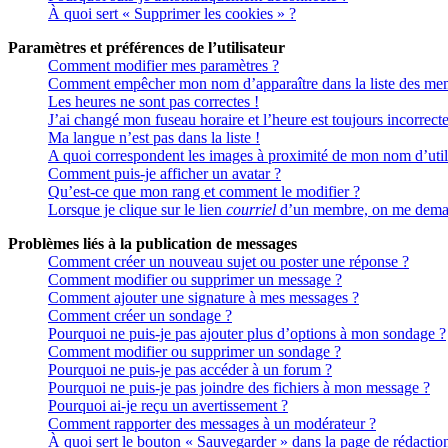
À quoi sert « Supprimer les cookies » ?
Paramètres et préférences de l’utilisateur
Comment modifier mes paramètres ?
Comment empêcher mon nom d’apparaître dans la liste des me
Les heures ne sont pas correctes !
J’ai changé mon fuseau horaire et l’heure est toujours incorrecte
Ma langue n’est pas dans la liste !
A quoi correspondent les images à proximité de mon nom d’util
Comment puis-je afficher un avatar ?
Qu’est-ce que mon rang et comment le modifier ?
Lorsque je clique sur le lien
courriel
d’un membre, on me deman
Problèmes liés à la publication de messages
Comment créer un nouveau sujet ou poster une réponse ?
Comment modifier ou supprimer un message ?
Comment ajouter une signature à mes messages ?
Comment créer un sondage ?
Pourquoi ne puis-je pas ajouter plus d’options à mon sondage ?
Comment modifier ou supprimer un sondage ?
Pourquoi ne puis-je pas accéder à un forum ?
Pourquoi ne puis-je pas joindre des fichiers à mon message ?
Pourquoi ai-je reçu un avertissement ?
Comment rapporter des messages à un modérateur ?
À quoi sert le bouton « Sauvegarder » dans la page de rédactio