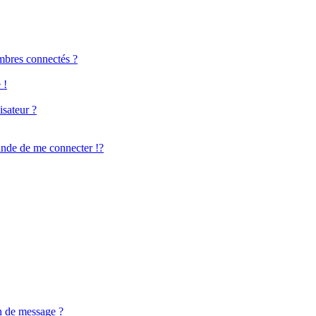
mbres connectés ?
 !
isateur ?
de de me connecter !?
n de message ?