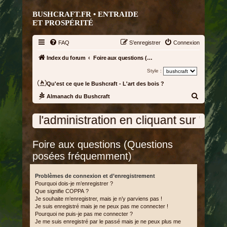
BUSHCRAFT.FR • ENTRAIDE
ET PROSPÉRITÉ
FAQ
S’enregistrer
Connexion
Index du forum
Foire aux questions (Questions posées fréquemment)
Style :
Qu'est ce que le Bushcraft - L'art des bois ?
R
Almanach du Bushcraft
e
 cliquant sur "Nous contacter " en bas de l
c
h
Foire aux questions (Questions
e
posées fréquemment)
r
c
Problèmes de connexion et d’enregistrement
h
Pourquoi dois-je m’enregistrer ?
Que signifie COPPA ?
e
Je souhaite m’enregistrer, mais je n’y parviens pas !
r
Je suis enregistré mais je ne peux pas me connecter !
Pourquoi ne puis-je pas me connecter ?
Je me suis enregistré par le passé mais je ne peux plus me