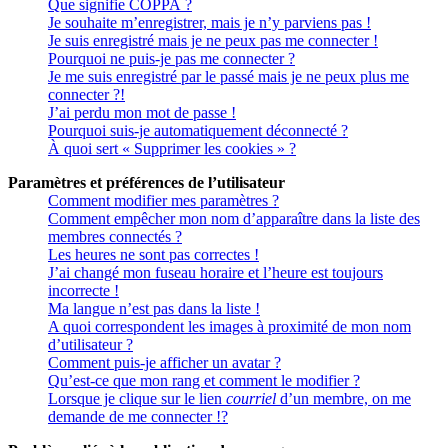
Que signifie COPPA ?
Je souhaite m’enregistrer, mais je n’y parviens pas !
Je suis enregistré mais je ne peux pas me connecter !
Pourquoi ne puis-je pas me connecter ?
Je me suis enregistré par le passé mais je ne peux plus me
connecter ?!
J’ai perdu mon mot de passe !
Pourquoi suis-je automatiquement déconnecté ?
À quoi sert « Supprimer les cookies » ?
Paramètres et préférences de l’utilisateur
Comment modifier mes paramètres ?
Comment empêcher mon nom d’apparaître dans la liste des
membres connectés ?
Les heures ne sont pas correctes !
J’ai changé mon fuseau horaire et l’heure est toujours
incorrecte !
Ma langue n’est pas dans la liste !
A quoi correspondent les images à proximité de mon nom
d’utilisateur ?
Comment puis-je afficher un avatar ?
Qu’est-ce que mon rang et comment le modifier ?
Lorsque je clique sur le lien
courriel
d’un membre, on me
demande de me connecter !?