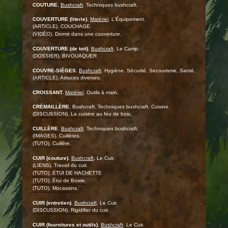
COUTURE.
Bushcraft
. Techniques bushcraft.
COUVERTURE (literie).
Matériel
. L'Équipement.
(ARTICLE). COUCHAGE
(VIDÉO). Dormir dans une couverture.
COUVERTURE (de toit).
Bushcraft
. Le Camp.
(DOSSIER). BIVOUAQUER
COUVRE-SIÈGES.
Bushcraft
. Hygiène. Sécurité, Secourisme, Santé.
(ARTICLE). Astuces diverses.
CROISSANT.
Matériel
. Outils à main.
CRÉMAILLÈRE.
Bushcraft. Techniques bushcraft. Cuisine.
(DISCUSSION). La cuisine au feu de bois.
CUILLÈRE.
Bushcraft
. Techniques bushcraft.
(IMAGES). Cuillères.
(TUTO). Cuillère.
CUIR (couture).
Bushcraft
. Le Cuir.
(LIENS). Travail du cuir.
(TUTO). ÉTUI DE HACHETTE
(TUTO). Étui de Bowie.
(TUTO). Mocassins.
CUIR (entretien).
Bushcraft
. Le Cuir.
(DISCUSSION). Rigidifier du cuir.
CUIR (fournitures et outils).
Bushcraft
. Le Cuir.