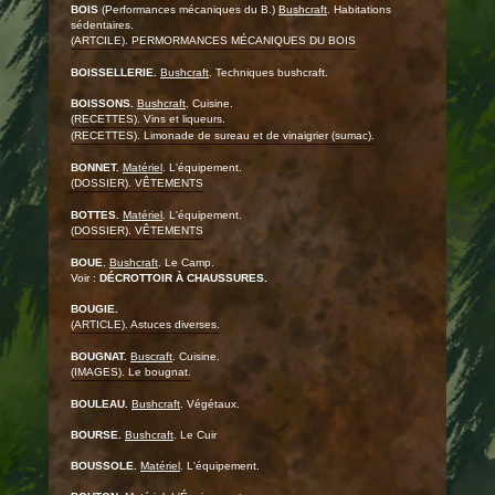
BOIS
(Performances mécaniques du B.)
Bushcraft
. Habitations
sédentaires.
(ARTCILE). PERMORMANCES MÉCANIQUES DU BOIS
BOISSELLERIE.
Bushcraft
. Techniques bushcraft.
BOISSONS.
Bushcraft
. Cuisine.
(RECETTES). Vins et liqueurs.
(RECETTES). Limonade de sureau et de vinaigrier (sumac).
BONNET.
Matériel
. L'équipement.
(DOSSIER). VÊTEMENTS
BOTTES.
Matériel
. L'équipement.
(DOSSIER). VÊTEMENTS
BOUE
.
Bushcraft
. Le Camp.
Voir :
DÉCROTTOIR À CHAUSSURES.
BOUGIE.
(ARTICLE). Astuces diverses.
BOUGNAT.
Buscraft
. Cuisine.
(IMAGES). Le bougnat.
BOULEAU.
Bushcraft
. Végétaux.
BOURSE.
Bushcraft
. Le Cuir
BOUSSOLE.
Matériel
. L'équipement.