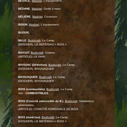
BESACE.
Matériel
. L'équipement.
BÉDANE.
Matériel
. Outils à main.
BÉLIÈRE.
Matériel
. Couteaux
BIDON.
Matériel
. L'équipement.
BIJOUX.
BILLE.
Bushcraft
. Le Camp.
(DOSSIER). LE MATÉRIAU « BOIS »
BISCUIT.
Bushcraft
. Cuisine.
(ARTICLE). LE PAIN
BIVOUAC (Définition).
Bushcraft
. Le Camp.
(DOSSIER). BIVOUAQUER
BIVOUAQUER.
Bushcraft
. Le Camp.
(DOSSIER). BIVOUAQUER
BOIS (combustible).
Bushcraft
. Le Camp.
Voir :
COMBUSTIBLES
.
BOIS (Conicité admissible du B.).
Bushcraft
. Habitations
sédentaires.
(ARTCILE). CONICITÉ ADMISSIBLE DU BOIS
BOIS (matériau).
Bushcraft
. Le Camp.
(DOSSIER). LE MATÉRIAU « BOIS »