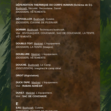
DÉPERDITION THERMIQUE DU CORPS HUMAIN (Schéma de D.).
Bushcraft.
Sécurité, Secourisme, Santé.
(DOSSIER). VÊTEMENTS
DÉPOUILLER.
Bushcraft
. Cuisine.
(DOSSIER). CUISINE DE PLEIN AIR
DORMIR.
Bushcraft
. Techniques bushcraft.
Voir : BIVOUAQUER, COUCHAGE, SAC DE COUCHAGE, LA TENTE,
VÊTEMENTS.
DOUBLE-TOIT.
Matériel
. L'équipement.
(DOSSIER). LA TENTE
(Images)
DOUBLURE.
Matériel
. L'équipement.
(DOSSIER). VÊTEMENTS
DOUCHE.
Bushcraft
. Le Camp.
(DISCUSSION). Imaginez le camp idéal.
DROIT (législation).
DUCK-TAPE
.
Matériel
. L'équipement.
Voir :
RUBAN ADHÉSIF
.
DUVET
.
Matériel
. L'équipement.
Voir :
SAC DE COUCHAGE
.
E
EAU.
Bushcraft
. Cuisine.