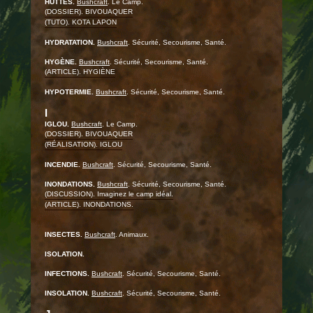
HUTTES.
Bushcraft
. Le Camp.
(DOSSIER). BIVOUAQUER
(TUTO). KOTA LAPON
HYDRATATION.
Bushcraft
. Sécurité, Secourisme, Santé.
HYGÈNE.
Bushcraft
. Sécurité, Secourisme, Santé.
(ARTICLE). HYGIÈNE
HYPOTERMIE.
Bushcraft
. Sécurité, Secourisme, Santé.
I
IGLOU.
Bushcraft
. Le Camp.
(DOSSIER). BIVOUAQUER
(RÉALISATION). IGLOU
INCENDIE.
Bushcraft
. Sécurité, Secourisme, Santé.
INONDATIONS.
Bushcraft
. Sécurité, Secourisme, Santé.
(DISCUSSION). Imaginez le camp idéal.
(ARTICLE). INONDATIONS.
INSECTES.
Bushcraft
. Animaux.
ISOLATION.
INFECTIONS.
Bushcraft
. Sécurité, Secourisme, Santé.
INSOLATION.
Bushcraft
. Sécurité, Secourisme, Santé.