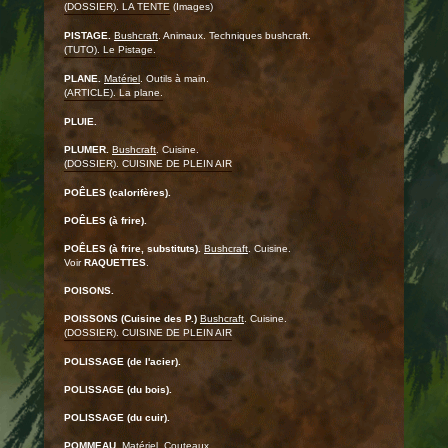
(DOSSIER). LA TENTE
(Images)
PISTAGE.
Bushcraft
. Animaux. Techniques bushcraft.
(TUTO). Le Pistage.
PLANE.
Matériel
. Outils à main.
(ARTICLE). La plane.
PLUIE.
PLUMER.
Bushcraft
. Cuisine.
(DOSSIER). CUISINE DE PLEIN AIR
POÊLES (calorifères).
POÊLES (à frire).
POÊLES (à frire, substituts).
Bushcraft
. Cuisine.
Voir
RAQUETTES
.
POISONS.
POISSONS (Cuisine des P.)
Bushcraft
. Cuisine.
(DOSSIER). CUISINE DE PLEIN AIR
POLISSAGE (de l'acier).
POLISSAGE (du bois).
POLISSAGE (du cuir).
POMMEAU.
Matériel
. Couteaux.