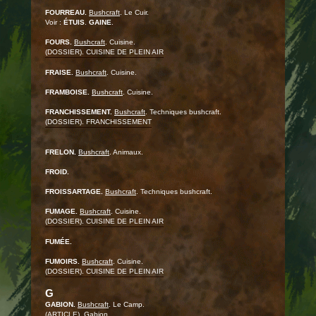
FOURREAU.
Bushcraft
. Le Cuir.
Voir :
ÉTUIS
.
GAINE
.
FOURS.
Bushcraft
. Cuisine.
(DOSSIER). CUISINE DE PLEIN AIR
FRAISE.
Bushcraft
. Cuisine.
FRAMBOISE.
Bushcraft
. Cuisine.
FRANCHISSEMENT.
Bushcraft
. Techniques bushcraft.
(DOSSIER). FRANCHISSEMENT
FRELON.
Bushcraft
. Animaux.
FROID.
FROISSARTAGE.
Bushcraft
. Techniques bushcraft.
FUMAGE.
Bushcraft
. Cuisine.
(DOSSIER). CUISINE DE PLEIN AIR
FUMÉE.
FUMOIRS.
Bushcraft
. Cuisine.
(DOSSIER). CUISINE DE PLEIN AIR
G
GABION.
Bushcraft
. Le Camp.
(ARTICLE). Gabion.