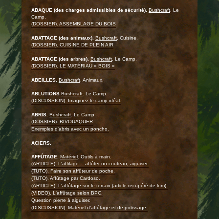
ABAQUE (des charges admissibles de sécurité).
Bushcraft
. Le
Camp.
(DOSSIER). ASSEMBLAGE DU BOIS
ABATTAGE (des animaux).
Bushcraft
. Cuisine.
(DOSSIER). CUISINE DE PLEIN AIR
ABATTAGE (des arbres).
Bushcraft
. Le Camp.
(DOSSIER). LE MATÉRIAU « BOIS »
ABEILLES.
Bushcraft
. Animaux.
ABLUTIONS
Bushcraft
. Le Camp.
(DISCUSSION). Imaginez le camp idéal.
ABRIS.
Bushcraft
. Le Camp.
(DOSSIER). BIVOUAQUER
Exemples d'abris avec un poncho.
ACIERS.
AFFÛTAGE.
Matériel
. Outils à main.
(ARTICLE). L'affilage… affûter un couteau, aiguiser.
(TUTO). Faire son affûteur de poche.
(TUTO). Affûtage par Cardoso.
(ARTICLE). L'affûtage sur le terrain (article recupéré de lom).
(VIDEO). L'affûtage selon BPC.
Question pierre à aiguiser.
(DISCUSSION). Matériel d'affûtage et de polissage.