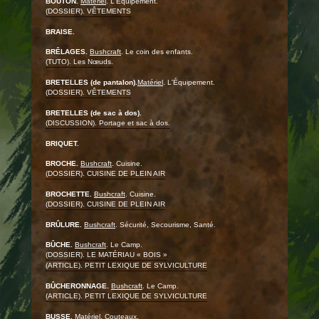
BOUTON.
Matériel
. L'Équipement.
(DOSSIER). VÊTEMENTS
BRAISE.
BRÊLAGES.
Bushcraft
. Le coin des enfants.
(TUTO). Les Nœuds.
BRETELLES (de pantalon).
Matériel
. L'Équipement.
(DOSSIER). VÊTEMENTS
BRETELLES (de sac à dos).
(DISCUSSION). Portage et sac à dos.
BRIQUET.
BROCHE.
Bushcraft
. Cuisine.
(DOSSIER). CUISINE DE PLEIN AIR
BROCHETTE.
Bushcraft
. Cuisine.
(DOSSIER). CUISINE DE PLEIN AIR
BRÛLURE.
Bushcraft
. Sécurité, Secourisme, Santé.
BÛCHE.
Bushcraft
. Le Camp.
(DOSSIER). LE MATÉRIAU « BOIS »
(ARTICLE). PETIT LEXIQUE DE SYLVICULTURE
BÛCHERONNAGE.
Bushcraft
. Le Camp.
(ARTICLE). PETIT LEXIQUE DE SYLVICULTURE
BUSSE.
Matériel
. Couteaux.