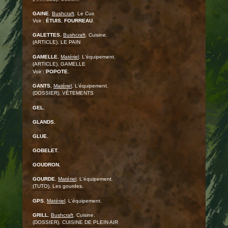
GAINE
.
Bushcraft
. Le Cuir.
Voir :
ÉTUIS
,
FOURREAU
.
GALETTES.
Bushcraft
. Cuisine.
(ARTICLE). LE PAIN
GAMELLE.
Matériel
. L'équipement.
(ARTICLE). GAMELLE
Voir :
POPOTE.
GANTS.
Matériel
. L'équipement.
(DOSSIER). VÊTEMENTS
GEL.
GLANDS.
GLUE.
GOBELET.
GOUDRON.
GOURDE.
Matériel
. L'équipement.
(TUTO). Les gourdes.
GPS.
Matériel
. L'équipement.
GRILL.
Bushcraft
. Cuisine.
(DOSSIER). CUISINE DE PLEIN AIR