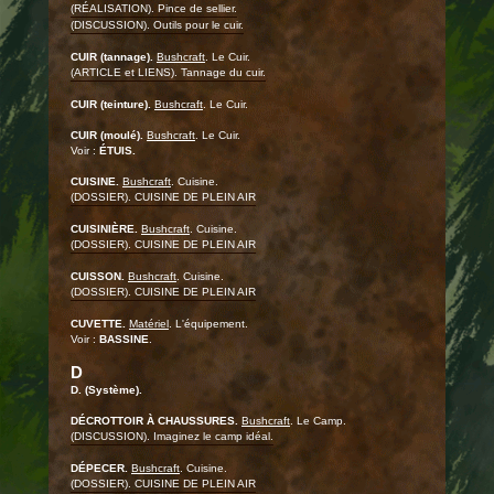
(RÉALISATION). Pince de sellier.
(DISCUSSION). Outils pour le cuir.
CUIR (tannage).
Bushcraft
. Le Cuir.
(ARTICLE et LIENS). Tannage du cuir.
CUIR (teinture).
Bushcraft
. Le Cuir.
CUIR (moulé).
Bushcraft
. Le Cuir.
Voir :
ÉTUIS.
CUISINE.
Bushcraft
. Cuisine.
(DOSSIER). CUISINE DE PLEIN AIR
CUISINIÈRE.
Bushcraft
. Cuisine.
(DOSSIER). CUISINE DE PLEIN AIR
CUISSON.
Bushcraft
. Cuisine.
(DOSSIER). CUISINE DE PLEIN AIR
CUVETTE.
Matériel
. L'équipement.
Voir :
BASSINE
.
D
D. (Système).
DÉCROTTOIR À CHAUSSURES.
Bushcraft
. Le Camp.
(DISCUSSION). Imaginez le camp idéal.
DÉPECER.
Bushcraft
. Cuisine.
(DOSSIER). CUISINE DE PLEIN AIR