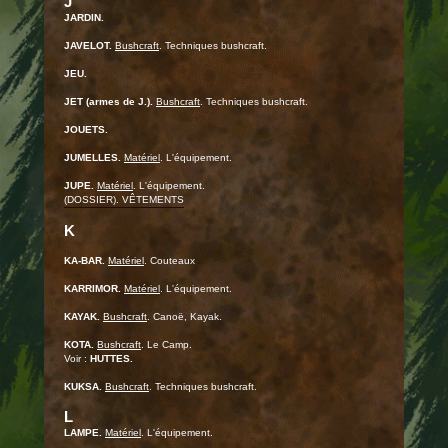
J
JARDIN.
JAVELOT.
Bushcraft
. Techniques bushcraft.
JEU.
JET (armes de J.).
Bushcraft
. Techniques bushcraft.
JOUETS.
JUMELLES.
Matériel
. L'équipement.
JUPE.
Matériel
. L'équipement.
(DOSSIER). VÊTEMENTS
K
KA-BAR.
Matériel
. Couteaux
KARRIMOR.
Matériel
. L'équipement.
KAYAK.
Bushcraft
. Canoë, Kayak.
KOTA.
Bushcraft
. Le Camp.
Voir :
HUTTES.
KUKSA.
Bushcraft
. Techniques bushcraft.
L
LAMPE.
Matériel
. L'équipement.