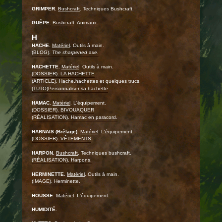
GRIMPER.
Bushcraft
. Techniques Bushcraft.
GUÊPE.
Bushcraft
. Animaux.
H
HACHE.
Matériel
. Outils à main.
(BLOG).
The sharpened axe
.
HACHETTE.
Matériel
. Outils à main.
(DOSSIER). LA HACHETTE
(ARTICLE). Hache,hachettes et quelques trucs.
(TUTO)Personnaliser sa hachette
HAMAC.
Matériel
. L'équipement.
(DOSSIER). BIVOUAQUER
(RÉALISATION). Hamac en paracord.
HARNAIS (Brêlage).
Matériel
. L'équipement.
(DOSSIER). VÊTEMENTS
HARPON.
Bushcraft
. Techniques bushcraft.
(RÉALISATION). Harpons.
HERMINETTE.
Matériel
. Outils à main.
(IMAGE). Herminette.
HOUSSE.
Matériel
. L'équipement.
HUMIDITÉ.