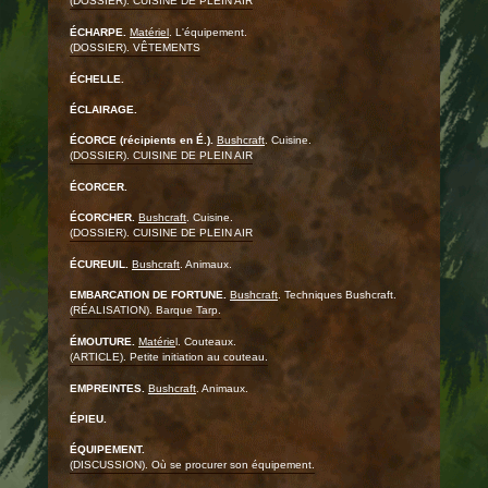
(DOSSIER). CUISINE DE PLEIN AIR
ÉCHARPE.
Matériel
. L'équipement.
(DOSSIER). VÊTEMENTS
ÉCHELLE.
ÉCLAIRAGE.
ÉCORCE (récipients en É.).
Bushcraft
. Cuisine.
(DOSSIER). CUISINE DE PLEIN AIR
ÉCORCER.
ÉCORCHER.
Bushcraft
. Cuisine.
(DOSSIER). CUISINE DE PLEIN AIR
ÉCUREUIL.
Bushcraft
. Animaux.
EMBARCATION DE FORTUNE.
Bushcraft
. Techniques Bushcraft.
(RÉALISATION). Barque Tarp.
ÉMOUTURE.
Matérie
l. Couteaux.
(ARTICLE). Petite initiation au couteau.
EMPREINTES.
Bushcraft
. Animaux.
ÉPIEU.
ÉQUIPEMENT.
(DISCUSSION). Où se procurer son équipement.