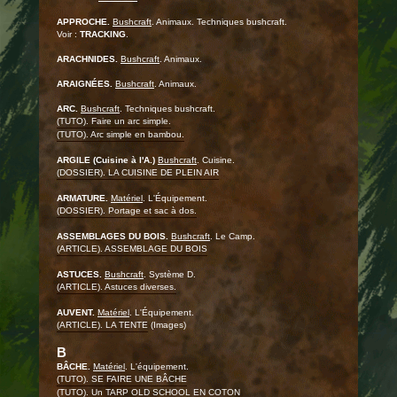
APPROCHE.
Bushcraft
. Animaux. Techniques bushcraft.
Voir :
TRACKING
.
ARACHNIDES.
Bushcraft
. Animaux.
ARAIGNÉES.
Bushcraft
. Animaux.
ARC.
Bushcraft
. Techniques bushcraft.
(TUTO). Faire un arc simple.
(TUTO). Arc simple en bambou.
ARGILE (Cuisine à l'A.)
Bushcraft
. Cuisine.
(DOSSIER). LA CUISINE DE PLEIN AIR
ARMATURE.
Matériel
. L'Équipement.
(DOSSIER). Portage et sac à dos.
ASSEMBLAGES DU BOIS.
Bushcraft
. Le Camp.
(ARTICLE). ASSEMBLAGE DU BOIS
ASTUCES.
Bushcraft
. Système D.
(ARTICLE). Astuces diverses.
AUVENT.
Matériel
. L'Équipement.
(ARTICLE). LA TENTE
(Images)
B
BÂCHE.
Matériel
. L'équipement.
(TUTO). SE FAIRE UNE BÂCHE
(TUTO). Un TARP OLD SCHOOL EN COTON