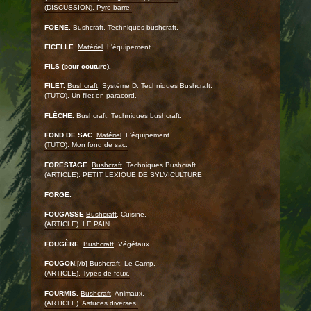
(DISCUSSION). Pyro-barre.
FOËNE.
Bushcraft
. Techniques bushcraft.
FICELLE.
Matériel
. L'équipement.
FILS (pour couture).
FILET.
Bushcraft
. Système D. Techniques Bushcraft.
(TUTO). Un filet en paracord.
FLÈCHE.
Bushcraft
. Techniques bushcraft.
FOND DE SAC.
Matériel
. L'équipement.
(TUTO). Mon fond de sac.
FORESTAGE.
Bushcraft
. Techniques Bushcraft.
(ARTICLE). PETIT LEXIQUE DE SYLVICULTURE
FORGE.
FOUGASSE
Bushcraft
. Cuisine.
(ARTICLE). LE PAIN
FOUGÈRE.
Bushcraft
. Végétaux.
FOUGON.
[/b]
Bushcraft
. Le Camp.
(ARTICLE). Types de feux.
FOURMIS.
Bushcraft
. Animaux.
(ARTICLE). Astuces diverses.