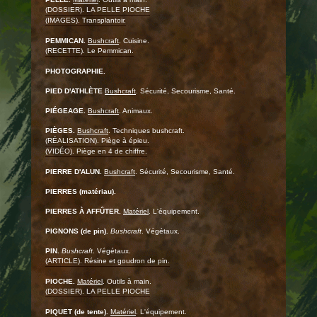
(DOSSIER). LA PELLE PIOCHE
(IMAGES). Transplantoir.
PEMMICAN.
Bushcraft
. Cuisine.
(RECETTE). Le Pemmican.
PHOTOGRAPHIE.
PIED D'ATHLÈTE
Bushcraft
. Sécurité, Secourisme, Santé.
PIÉGEAGE.
Bushcraft
. Animaux.
PIÈGES.
Bushcraft
. Techniques bushcraft.
(RÉALISATION). Piège à épieu.
(VIDÉO). Piège en 4 de chiffre.
PIERRE D'ALUN.
Bushcraft
. Sécurité, Secourisme, Santé.
PIERRES (matériau).
PIERRES À AFFÛTER.
Matériel
. L'équipement.
PIGNONS (de pin).
Bushcraft
. Végétaux.
PIN.
Bushcraft
. Végétaux.
(ARTICLE). Résine et goudron de pin.
PIOCHE.
Matériel
. Outils à main.
(DOSSIER). LA PELLE PIOCHE
PIQUET (de tente).
Matériel
. L'équipement.