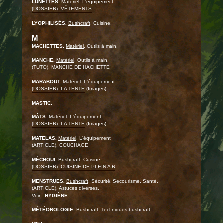
LUNETTES.
Matériel
. L'équipement.
(DOSSIER). VÊTEMENTS
LYOPHILISÉS.
Bushcraft
. Cuisine.
M
MACHETTES.
Matériel
. Outils à main.
MANCHE.
Matériel
. Outils à main.
(TUTO). MANCHE DE HACHETTE
MARABOUT.
Matériel
. L'équipement.
(DOSSIER). LA TENTE
(Images)
MASTIC.
MÂTS.
Matériel
. L'équipement.
(DOSSIER). LA TENTE
(Images)
MATELAS.
Matériel
. L'équipement.
(ARTICLE). COUCHAGE
MÉCHOUI.
Bushcraft
. Cuisine.
(DOSSIER). CUISINE DE PLEIN AIR
MENSTRUES.
Bushcraft
. Sécurité, Secourisme, Santé.
(ARTICLE). Astuces diverses.
Voir :
HYGIÈNE
.
MÉTÉOROLOGIE.
Bushcraft
. Techniques bushcraft.