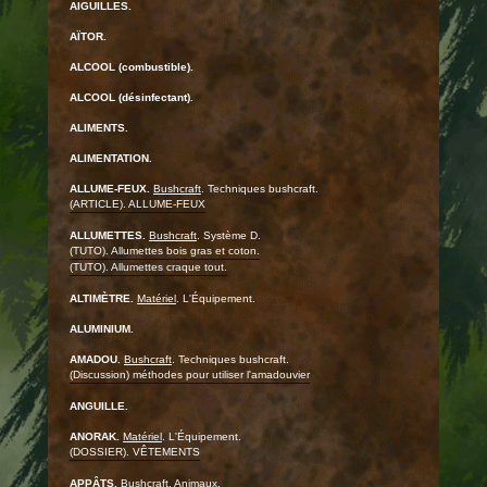
AIGUILLES.
AÏTOR.
ALCOOL (combustible).
ALCOOL (désinfectant).
ALIMENTS.
ALIMENTATION.
ALLUME-FEUX.
Bushcraft
. Techniques bushcraft.
(ARTICLE). ALLUME-FEUX
ALLUMETTES.
Bushcraft
. Système D.
(TUTO). Allumettes bois gras et coton.
(TUTO). Allumettes craque tout.
ALTIMÈTRE.
Matériel
. L'Équipement.
ALUMINIUM.
AMADOU.
Bushcraft
. Techniques bushcraft.
(Discussion) méthodes pour utiliser l'amadouvier
ANGUILLE.
ANORAK.
Matériel
. L'Équipement.
(DOSSIER). VÊTEMENTS
APPÂTS.
Bushcraft
. Animaux.