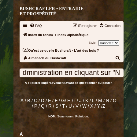
BUSHCRAFT.FR • ENTRAIDE
ET PROSPÉRITÉ
FAQ
S’enregistrer
Connexion
Index du forum
Index alphabétique
Style :
Qu'est ce que le Bushcraft - L'art des bois ?
R
Almanach du Bushcraft
e
as de la page d'accueil ou bien à "admin @b
c
h
À explorer impérativement avant de questionner ou poster.
e
r
A
/
B
/
C
/
D
/
E
/
F
/
G
/
H
/
I
/
J
/
K
/
L
/
M
/
N
/
O
c
/
P
/
Q
/
R
/
S
/
T
/
U
/
V
/
W
/
X
/
Y
/
Z
h
NOM.
Sous-forum
. Rubrique.
e
r
A