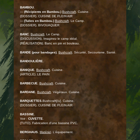
BAMBOU.
—
(Récipients en Bambou.)
Bushcraft
. Cuisine.
(DOSSIER). CUISINE DE PLEIN AIR
—
(Tuiles en Bambou.)
Bushcraft
. Le Camp.
(DOSSIER). BIVOUAQUER
BANC.
Bushcraft
. Le Camp.
(DISCUSSION). Imaginez le camp idéal.
(RÉALISATION). Banc en pin et bouleau.
BANDE (pour bandages).
Bushcraft
. Sécurité, Secourisme, Santé.
BANDOULIÈRE.
BANIQUE.
Bushcraft
. Cuisine.
(ARTICLE). LE PAIN
BARBECUE.
Bushcraft
. Cuisine.
BARDANE.
Bushcraft
. Végétaux. Cuisine.
BARQUETTES.
Bushcraft[/u]. Cuisine.
(DOSSIER). CUISINE DE PLEIN AIR
BASSINE.
Voir :
CUVETTE
.
(TUTO). Fabrication d'une bassine PVC.
BERGHAUS.
Matériel
. L'équipement.