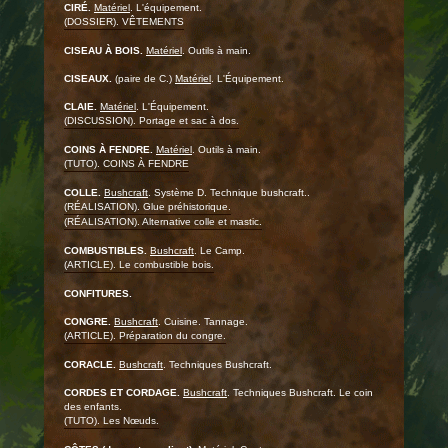
CIRÉ.
Matériel
. L'équipement.
(DOSSIER). VÊTEMENTS
CISEAU À BOIS.
Matériel
. Outils à main.
CISEAUX.
(paire de C.)
Matériel
. L'Équipement.
CLAIE.
Matériel
. L'Équipement.
(DISCUSSION). Portage et sac à dos.
COINS À FENDRE.
Matériel
. Outils à main.
(TUTO). COINS À FENDRE
COLLE.
Bushcraft
. Système D. Technique bushcraft..
(RÉALISATION). Glue préhistorique.
(RÉALISATION). Alternative colle et mastic.
COMBUSTIBLES.
Bushcraft
. Le Camp.
(ARTICLE). Le combustible bois.
CONFITURES.
CONGRE.
Bushcraft
. Cuisine. Tannage.
(ARTICLE). Préparation du congre.
CORACLE.
Bushcraft
. Techniques Bushcraft.
CORDES ET CORDAGE.
Bushcraft
. Techniques Bushcraft. Le coin
des enfants.
(TUTO). Les Nœuds.