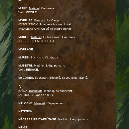
MIEL.
MITRE.
Matériel
. Couteaux.
Voir :
VIROLE
.
MOBILIER.
Buscraft
. Le Camp.
(DISCUSSION). Imaginez le camp idéal.
(REALISATION). Un siège tissu/perches
MORFIL.
Matériel
. Outils à main. Couteaux.
(DOSSIER). LA HACHETTE
MOULAGE.
MÛRES.
Bushcraft
. Végétaux.
MUSETTE.
Matériel
. L'équipement.
Voir :
BESACE
.
MYCOSES.
Bushcraft
. Sécurité, Secourisme, Santé.
N
NAÏDA.
Bushcraft
. Techniques bushcraft.
(ARTICLE). Types de feux.
NALGENE.
Matériel
. L'équipement.
NATATION.
NÉCESSAIRE D'AFFÛTAGE.
Matériel
. L'équipement.
NEIGE.