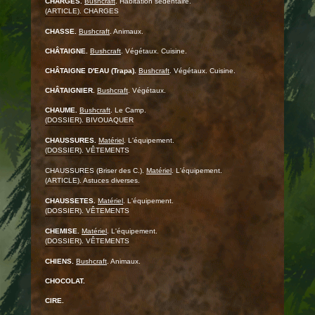
CHARGES.
Bushcraft
. Habitation sédentaire.
(ARTICLE). CHARGES
CHASSE.
Bushcraft
. Animaux.
CHÂTAIGNE.
Bushcraft
. Végétaux. Cuisine.
CHÂTAIGNE D'EAU (Trapa).
Bushcraft
. Végétaux. Cuisine.
CHÂTAIGNIER.
Bushcraft
. Végétaux.
CHAUME.
Bushcraft
. Le Camp.
(DOSSIER). BIVOUAQUER
CHAUSSURES.
Matériel
. L'équipement.
(DOSSIER). VÊTEMENTS
CHAUSSURES (Briser des C.).
Matériel
. L'équipement.
(ARTICLE). Astuces diverses.
CHAUSSETES.
Matériel
. L'équipement.
(DOSSIER). VÊTEMENTS
CHEMISE.
Matériel
. L'équipement.
(DOSSIER). VÊTEMENTS
CHIENS.
Bushcraft
. Animaux.
CHOCOLAT.
CIRE.