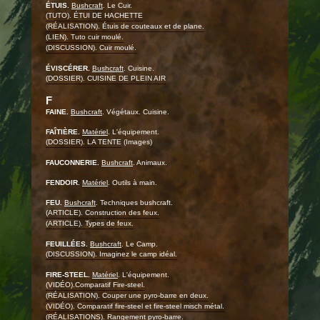
ÉTUIS.
Bushcraft
. Le Cuir.
(TUTO). ÉTUI DE HACHETTE
(RÉALISATION). Étuis de couteaux et de plane.
(LIEN). Tuto cuir moulé.
(DISCUSSION). Cuir moulé.
ÉVISCÉRER.
Bushcraft
. Cuisine.
(DOSSIER). CUISINE DE PLEIN AIR
F
FAINE.
Bushcraft
. Végétaux. Cuisine.
FAÎTIÈRE.
Matériel
. L'équipement.
(DOSSIER). LA TENTE
(Images)
FAUCONNERIE.
Bushcraft
. Animaux.
FENDOIR.
Matériel
. Outils à main.
FEU.
Bushcraft
. Techniques bushcraft.
(ARTICLE). Construction des feux.
(ARTICLE). Types de feux.
FEUILLÉES.
Bushcraft
. Le Camp.
(DISCUSSION). Imaginez le camp idéal.
FIRE-STEEL.
Matériel
. L'équipement.
(VIDÉO).Comparatif Fire-steel.
(RÉALISATION). Couper une pyro-barre en deux.
(VIDÉO). Comparatif fire-steel et fire-steel misch métal.
(RÉALISATIONS). Rangement pyro-barre.