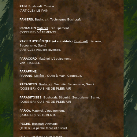
PAIN.
Bushcraft
. Cuisine.
(ARTICLE). LE PAIN
PANIERS.
Bushcraft
. Techniques Bushcraft.
PANTALON
Matériel
. L'équipement.
(DOSSIER). VÊTEMENTS
PAPIER HYGIÉNIQUE (et substituts).
Bushcraft
. Sécurité,
Secourisme, Santé.
(ARTICLE). Astuces diverses.
PARACORD.
Matériel
. L'équipement.
Voir :
FICELLE.
PARAFFINE.
PARANG.
Matériel
. Outils à main. Couteaux.
PARASITES.
Bushcraft
. Sécurité, Secourisme, Santé.
(DOSSIER). CUISINE DE PLEIN AIR
PARASITOSES.
Bushcraft
. Sécurité, Secourisme, Santé.
(DOSSIER). CUISINE DE PLEIN AIR
PARKA.
Matériel
. L'équipement.
(DOSSIER). VÊTEMENTS
PÊCHE.
Buscraft
. Animaux.
(TUTO). La pêche facile et discret.
PELLE.
Matériel
. Outils à main.