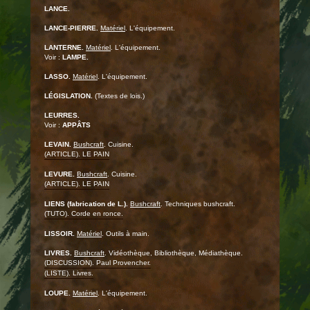
LANCE.
LANCE-PIERRE.
Matériel
. L'équipement.
LANTERNE.
Matériel
. L'équipement.
Voir :
LAMPE.
LASSO.
Matériel
. L'équipement.
LÉGISLATION.
(Textes de lois.)
LEURRES.
Voir :
APPÂTS
LEVAIN.
Bushcraft
. Cuisine.
(ARTICLE). LE PAIN
LEVURE.
Bushcraft
. Cuisine.
(ARTICLE). LE PAIN
LIENS (fabrication de L.).
Bushcraft
. Techniques bushcraft.
(TUTO). Corde en ronce.
LISSOIR.
Matériel
. Outils à main.
LIVRES.
Bushcraft
. Vidéothèque, Bibliothèque, Médiathèque.
(DISCUSSION). Paul Provencher.
(LISTE). Livres.
LOUPE.
Matériel
. L'équipement.