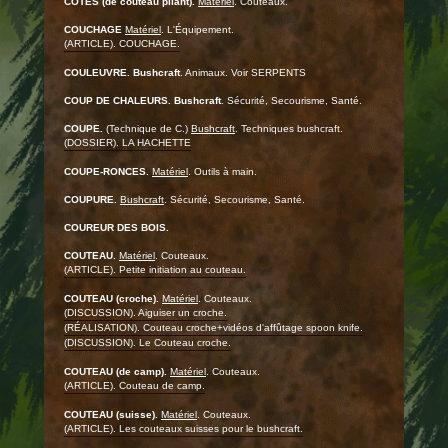
CÔTES (de couteau pliant).
Matériel
. Couteaux.
COUCHAGE
Matériel
. L'Équipement.
(ARTICLE). COUCHAGE.
COULEUVRE.
Bushcraft
. Animaux. Voir SERPENTS
COUP DE CHALEURS.
Bushcraft
. Sécurité, Secourisme, Santé.
COUPE.
(Technique de C.)
Bushcraft
. Techniques bushcraft.
(DOSSIER). LA HACHETTE
COUPE-RONCES.
Matériel
. Outils à main.
COUPURE.
Bushcraft
. Sécurité, Secourisme, Santé.
COUREUR DES BOIS.
COUTEAU.
Matériel
. Couteaux.
(ARTICLE). Petite initiation au couteau.
COUTEAU (croche).
Matériel
. Couteaux.
(DISCUSSION). Aiguiser un croche.
(RÉALISATION). Couteau croche+vidéos d'affûtage spoon knife.
(DISCUSSION). Le Couteau croche.
COUTEAU (de camp).
Matériel
. Couteaux.
(ARTICLE). Couteau de camp.
COUTEAU (suisse).
Matériel
. Couteaux.
(ARTICLE). Les couteaux suisses pour le bushcraft.