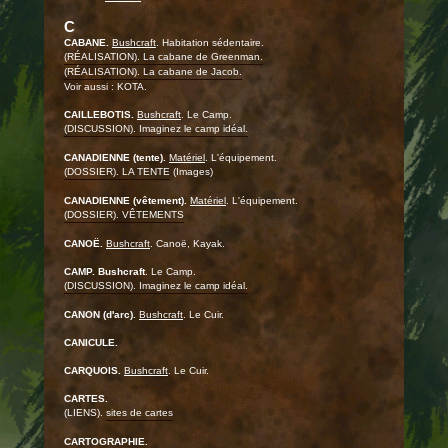
C
CABANE.
Bushcraft
. Habitation sédentaire.
(RÉALISATION). La cabane de Greenman.
(RÉALISATION). La cabane de Jacob.
Voir aussi : KOTA.
CAILLEBOTIS.
Bushcraft
. Le Camp.
(DISCUSSION). Imaginez le camp idéal.
CANADIENNE (tente).
Matériel
. L'équipement.
(DOSSIER). LA TENTE
(Images)
CANADIENNE (vêtement).
Matériel
. L'équipement.
(DOSSIER). VÊTEMENTS
CANOË.
Bushcraft
. Canoë, Kayak.
CAMP.
Bushcraft
. Le Camp.
(DISCUSSION). Imaginez le camp idéal.
CANON (d'arc).
Bushcraft
. Le Cuir.
CANICULE.
CARQUOIS.
Bushcraft
. Le Cuir.
CARTES.
(LIENS).
sites de cartes
CARTOGRAPHIE.