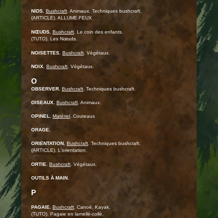
NIDS.
Bushcraft
. Animaux. Techniques bushcraft.
(ARTICLE). ALLUME-FEUX
NŒUDS.
Bushcraft
. Le coin des enfants.
(TUTO). Les Nœuds.
NOISETTES.
Bushcraft
. Végétaux.
NOIX.
Bushcraft
. Végétaux.
O
OBSERVER.
Bushcraft
. Techniques bushcraft.
OISEAUX.
Bushcraft
. Animaux.
OPINEL.
Matériel
. Couteaux
ORAGE.
ORIENTATION.
Bushcraft
. Techniques bushcraft.
(ARTICLE). L'orientation.
ORTIE.
Bushcraft
. Végétaux.
OUTILS À MAIN.
P
PAGAIE.
Bushcraft
. Canoë, Kayak.
(TUTO). Pagaie en lamellé-collé.