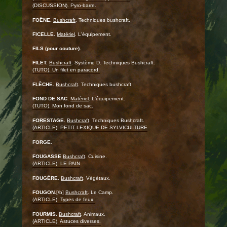
(DISCUSSION). Pyro-barre.
FOËNE.
Bushcraft
. Techniques bushcraft.
FICELLE.
Matériel
. L'équipement.
FILS (pour couture).
FILET.
Bushcraft
. Système D. Techniques Bushcraft.
(TUTO). Un filet en paracord.
FLÈCHE.
Bushcraft
. Techniques bushcraft.
FOND DE SAC.
Matériel
. L'équipement.
(TUTO). Mon fond de sac.
FORESTAGE.
Bushcraft
. Techniques Bushcraft.
(ARTICLE). PETIT LEXIQUE DE SYLVICULTURE
FORGE.
FOUGASSE
Bushcraft
. Cuisine.
(ARTICLE). LE PAIN
FOUGÈRE.
Bushcraft
. Végétaux.
FOUGON.
[/b]
Bushcraft
. Le Camp.
(ARTICLE). Types de feux.
FOURMIS.
Bushcraft
. Animaux.
(ARTICLE). Astuces diverses.