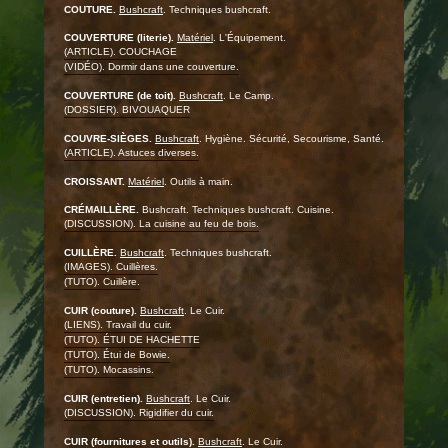
COUTURE.
Bushcraft
. Techniques bushcraft.
COUVERTURE (literie).
Matériel
. L'Équipement.
(ARTICLE). COUCHAGE
(VIDÉO). Dormir dans une couverture.
COUVERTURE (de toit).
Bushcraft
. Le Camp.
(DOSSIER). BIVOUAQUER
COUVRE-SIÈGES.
Bushcraft
. Hygiène. Sécurité, Secourisme, Santé.
(ARTICLE). Astuces diverses.
CROISSANT.
Matériel
. Outils à main.
CRÉMAILLÈRE.
Bushcraft. Techniques bushcraft. Cuisine.
(DISCUSSION). La cuisine au feu de bois.
CUILLÈRE.
Bushcraft
. Techniques bushcraft.
(IMAGES). Cuillères.
(TUTO). Cuillère.
CUIR (couture).
Bushcraft
. Le Cuir.
(LIENS). Travail du cuir.
(TUTO). ÉTUI DE HACHETTE
(TUTO). Étui de Bowie.
(TUTO). Mocassins.
CUIR (entretien).
Bushcraft
. Le Cuir.
(DISCUSSION). Rigidifier du cuir.
CUIR (fournitures et outils).
Bushcraft
. Le Cuir.