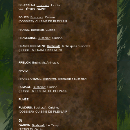
FOURREAU.
Bushcraft
. Le Cuir.
Voir :
ÉTUIS
.
GAINE
.
FOURS.
Bushcraft
. Cuisine.
(DOSSIER). CUISINE DE PLEIN AIR
FRAISE.
Bushcraft
. Cuisine.
FRAMBOISE.
Bushcraft
. Cuisine.
FRANCHISSEMENT.
Bushcraft
. Techniques bushcraft.
(DOSSIER). FRANCHISSEMENT
FRELON.
Bushcraft
. Animaux.
FROID.
FROISSARTAGE.
Bushcraft
. Techniques bushcraft.
FUMAGE.
Bushcraft
. Cuisine.
(DOSSIER). CUISINE DE PLEIN AIR
FUMÉE.
FUMOIRS.
Bushcraft
. Cuisine.
(DOSSIER). CUISINE DE PLEIN AIR
G
GABION.
Bushcraft
. Le Camp.
(ARTICLE). Gabion.