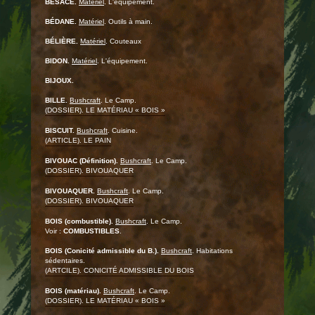
BESACE.
Matériel
. L'équipement.
BÉDANE.
Matériel
. Outils à main.
BÉLIÈRE.
Matériel
. Couteaux
BIDON.
Matériel
. L'équipement.
BIJOUX.
BILLE.
Bushcraft
. Le Camp.
(DOSSIER). LE MATÉRIAU « BOIS »
BISCUIT.
Bushcraft
. Cuisine.
(ARTICLE). LE PAIN
BIVOUAC (Définition).
Bushcraft
. Le Camp.
(DOSSIER). BIVOUAQUER
BIVOUAQUER.
Bushcraft
. Le Camp.
(DOSSIER). BIVOUAQUER
BOIS (combustible).
Bushcraft
. Le Camp.
Voir :
COMBUSTIBLES
.
BOIS (Conicité admissible du B.).
Bushcraft
. Habitations
sédentaires.
(ARTCILE). CONICITÉ ADMISSIBLE DU BOIS
BOIS (matériau).
Bushcraft
. Le Camp.
(DOSSIER). LE MATÉRIAU « BOIS »