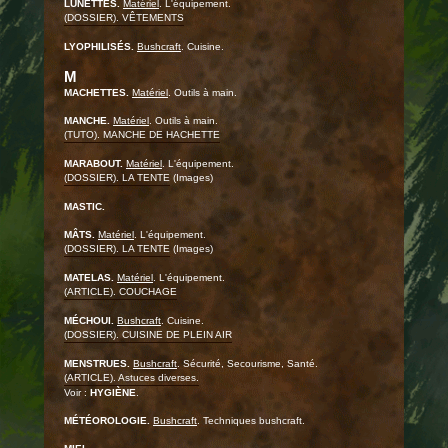
LUNETTES.
Matériel
. L'équipement.
(DOSSIER). VÊTEMENTS
LYOPHILISÉS.
Bushcraft
. Cuisine.
M
MACHETTES.
Matériel
. Outils à main.
MANCHE.
Matériel
. Outils à main.
(TUTO). MANCHE DE HACHETTE
MARABOUT.
Matériel
. L'équipement.
(DOSSIER). LA TENTE
(Images)
MASTIC.
MÂTS.
Matériel
. L'équipement.
(DOSSIER). LA TENTE
(Images)
MATELAS.
Matériel
. L'équipement.
(ARTICLE). COUCHAGE
MÉCHOUI.
Bushcraft
. Cuisine.
(DOSSIER). CUISINE DE PLEIN AIR
MENSTRUES.
Bushcraft
. Sécurité, Secourisme, Santé.
(ARTICLE). Astuces diverses.
Voir :
HYGIÈNE
.
MÉTÉOROLOGIE.
Bushcraft
. Techniques bushcraft.