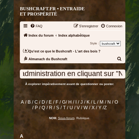
BUSHCRAFT.FR • ENTRAIDE
ET PROSPÉRITÉ
FAQ
S’enregistrer
Connexion
Index du forum
Index alphabétique
Style :
Qu'est ce que le Bushcraft - L'art des bois ?
R
Almanach du Bushcraft
e
bas de la page d'accueil ou bien à "admin @
c
h
À explorer impérativement avant de questionner ou poster.
e
r
A
/
B
/
C
/
D
/
E
/
F
/
G
/
H
/
I
/
J
/
K
/
L
/
M
/
N
/
O
c
/
P
/
Q
/
R
/
S
/
T
/
U
/
V
/
W
/
X
/
Y
/
Z
h
NOM.
Sous-forum
. Rubrique.
e
r
A