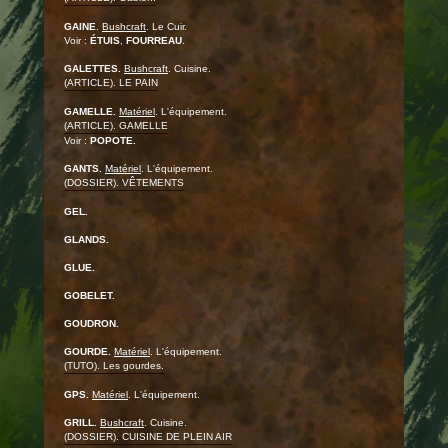
GAINE
.
Bushcraft
. Le Cuir.
Voir :
ÉTUIS
,
FOURREAU
.
GALETTES.
Bushcraft
. Cuisine.
(ARTICLE). LE PAIN
GAMELLE.
Matériel
. L'équipement.
(ARTICLE). GAMELLE
Voir :
POPOTE.
GANTS.
Matériel
. L'équipement.
(DOSSIER). VÊTEMENTS
GEL.
GLANDS.
GLUE.
GOBELET.
GOUDRON.
GOURDE.
Matériel
. L'équipement.
(TUTO). Les gourdes.
GPS.
Matériel
. L'équipement.
GRILL.
Bushcraft
. Cuisine.
(DOSSIER). CUISINE DE PLEIN AIR