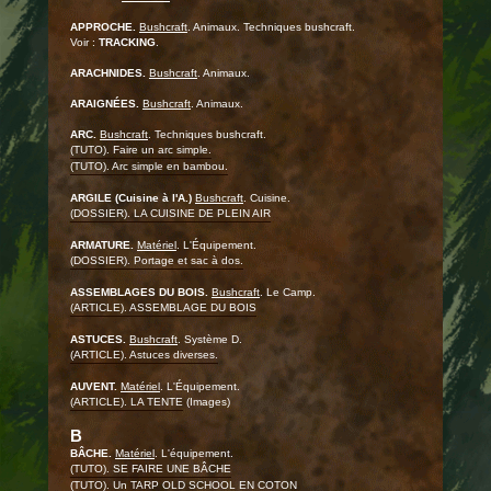
APPROCHE.
Bushcraft
. Animaux. Techniques bushcraft.
Voir :
TRACKING
.
ARACHNIDES.
Bushcraft
. Animaux.
ARAIGNÉES.
Bushcraft
. Animaux.
ARC.
Bushcraft
. Techniques bushcraft.
(TUTO). Faire un arc simple.
(TUTO). Arc simple en bambou.
ARGILE (Cuisine à l'A.)
Bushcraft
. Cuisine.
(DOSSIER). LA CUISINE DE PLEIN AIR
ARMATURE.
Matériel
. L'Équipement.
(DOSSIER). Portage et sac à dos.
ASSEMBLAGES DU BOIS.
Bushcraft
. Le Camp.
(ARTICLE). ASSEMBLAGE DU BOIS
ASTUCES.
Bushcraft
. Système D.
(ARTICLE). Astuces diverses.
AUVENT.
Matériel
. L'Équipement.
(ARTICLE). LA TENTE
(Images)
B
BÂCHE.
Matériel
. L'équipement.
(TUTO). SE FAIRE UNE BÂCHE
(TUTO). Un TARP OLD SCHOOL EN COTON