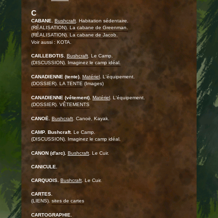
C
CABANE.
Bushcraft
. Habitation sédentaire.
(RÉALISATION). La cabane de Greenman.
(RÉALISATION). La cabane de Jacob.
Voir aussi : KOTA.
CAILLEBOTIS.
Bushcraft
. Le Camp.
(DISCUSSION). Imaginez le camp idéal.
CANADIENNE (tente).
Matériel
. L'équipement.
(DOSSIER). LA TENTE
(Images)
CANADIENNE (vêtement).
Matériel
. L'équipement.
(DOSSIER). VÊTEMENTS
CANOË.
Bushcraft
. Canoë, Kayak.
CAMP.
Bushcraft
. Le Camp.
(DISCUSSION). Imaginez le camp idéal.
CANON (d'arc).
Bushcraft
. Le Cuir.
CANICULE.
CARQUOIS.
Bushcraft
. Le Cuir.
CARTES.
(LIENS).
sites de cartes
CARTOGRAPHIE.