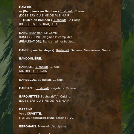
BAMBOU.
—
(Récipients en Bambou.)
Bushcraft
. Cuisine.
(DOSSIER). CUISINE DE PLEIN AIR
—
(Tuiles en Bambou.)
Bushcraft
. Le Camp.
(DOSSIER). BIVOUAQUER
BANC.
Bushcraft
. Le Camp.
(DISCUSSION). Imaginez le camp idéal.
(RÉALISATION). Banc en pin et bouleau.
BANDE (pour bandages).
Bushcraft
. Sécurité, Secourisme, Santé.
BANDOULIÈRE.
BANIQUE.
Bushcraft
. Cuisine.
(ARTICLE). LE PAIN
BARBECUE.
Bushcraft
. Cuisine.
BARDANE.
Bushcraft
. Végétaux. Cuisine.
BARQUETTES.
Bushcraft[/u]. Cuisine.
(DOSSIER). CUISINE DE PLEIN AIR
BASSINE.
Voir :
CUVETTE
.
(TUTO). Fabrication d'une bassine PVC.
BERGHAUS.
Matériel
. L'équipement.