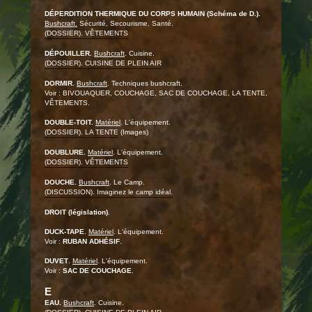
DÉPERDITION THERMIQUE DU CORPS HUMAIN (Schéma de D.).
Bushcraft.
Sécurité, Secourisme, Santé.
(DOSSIER). VÊTEMENTS
DÉPOUILLER.
Bushcraft
. Cuisine.
(DOSSIER). CUISINE DE PLEIN AIR
DORMIR.
Bushcraft
. Techniques bushcraft.
Voir : BIVOUAQUER, COUCHAGE, SAC DE COUCHAGE, LA TENTE,
VÊTEMENTS.
DOUBLE-TOIT.
Matériel
. L'équipement.
(DOSSIER). LA TENTE
(Images)
DOUBLURE.
Matériel
. L'équipement.
(DOSSIER). VÊTEMENTS
DOUCHE.
Bushcraft
. Le Camp.
(DISCUSSION). Imaginez le camp idéal.
DROIT (législation).
DUCK-TAPE
.
Matériel
. L'équipement.
Voir :
RUBAN ADHÉSIF
.
DUVET
.
Matériel
. L'équipement.
Voir :
SAC DE COUCHAGE
.
E
EAU.
Bushcraft
. Cuisine.