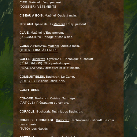
CIRÉ.
Matériel
. L'équipement.
(DOSSIER). VÊTEMENTS
CISEAU À BOIS.
Matériel
. Outils à main.
CISEAUX.
(paire de C.)
Matériel
. L'Équipement.
CLAIE.
Matériel
. L'Équipement.
(DISCUSSION). Portage et sac à dos.
COINS À FENDRE.
Matériel
. Outils à main.
(TUTO). COINS À FENDRE
COLLE.
Bushcraft
. Système D. Technique bushcraft..
(RÉALISATION). Glue préhistorique.
(RÉALISATION). Alternative colle et mastic.
COMBUSTIBLES.
Bushcraft
. Le Camp.
(ARTICLE). Le combustible bois.
CONFITURES.
CONGRE.
Bushcraft
. Cuisine. Tannage.
(ARTICLE). Préparation du congre.
CORACLE.
Bushcraft
. Techniques Bushcraft.
CORDES ET CORDAGE.
Bushcraft
. Techniques Bushcraft. Le coin
des enfants.
(TUTO). Les Nœuds.