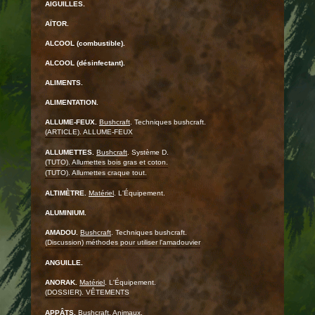
AIGUILLES.
AÏTOR.
ALCOOL (combustible).
ALCOOL (désinfectant).
ALIMENTS.
ALIMENTATION.
ALLUME-FEUX.
Bushcraft
. Techniques bushcraft.
(ARTICLE). ALLUME-FEUX
ALLUMETTES.
Bushcraft
. Système D.
(TUTO). Allumettes bois gras et coton.
(TUTO). Allumettes craque tout.
ALTIMÈTRE.
Matériel
. L'Équipement.
ALUMINIUM.
AMADOU.
Bushcraft
. Techniques bushcraft.
(Discussion) méthodes pour utiliser l'amadouvier
ANGUILLE.
ANORAK.
Matériel
. L'Équipement.
(DOSSIER). VÊTEMENTS
APPÂTS.
Bushcraft
. Animaux.