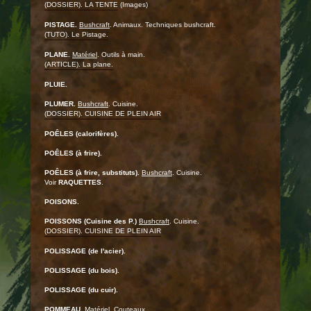
(DOSSIER). LA TENTE
(Images)
PISTAGE.
Bushcraft
. Animaux. Techniques bushcraft.
(TUTO). Le Pistage.
PLANE.
Matériel
. Outils à main.
(ARTICLE). La plane.
PLUIE.
PLUMER.
Bushcraft
. Cuisine.
(DOSSIER). CUISINE DE PLEIN AIR
POÊLES (calorifères).
POÊLES (à frire).
POÊLES (à frire, substituts).
Bushcraft
. Cuisine.
Voir
RAQUETTES
.
POISONS.
POISSONS (Cuisine des P.)
Bushcraft
. Cuisine.
(DOSSIER). CUISINE DE PLEIN AIR
POLISSAGE (de l'acier).
POLISSAGE (du bois).
POLISSAGE (du cuir).
POMMEAU.
Matériel
. Couteaux.