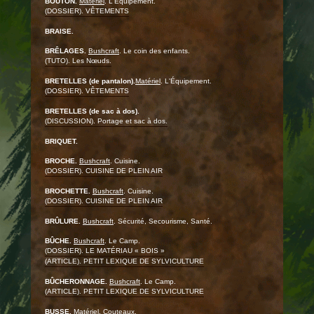
BOUTON.
Matériel
. L'Équipement.
(DOSSIER). VÊTEMENTS
BRAISE.
BRÊLAGES.
Bushcraft
. Le coin des enfants.
(TUTO). Les Nœuds.
BRETELLES (de pantalon).
Matériel
. L'Équipement.
(DOSSIER). VÊTEMENTS
BRETELLES (de sac à dos).
(DISCUSSION). Portage et sac à dos.
BRIQUET.
BROCHE.
Bushcraft
. Cuisine.
(DOSSIER). CUISINE DE PLEIN AIR
BROCHETTE.
Bushcraft
. Cuisine.
(DOSSIER). CUISINE DE PLEIN AIR
BRÛLURE.
Bushcraft
. Sécurité, Secourisme, Santé.
BÛCHE.
Bushcraft
. Le Camp.
(DOSSIER). LE MATÉRIAU « BOIS »
(ARTICLE). PETIT LEXIQUE DE SYLVICULTURE
BÛCHERONNAGE.
Bushcraft
. Le Camp.
(ARTICLE). PETIT LEXIQUE DE SYLVICULTURE
BUSSE.
Matériel
. Couteaux.