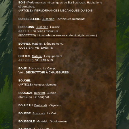
BOIS
(Performances mécaniques du B.)
Bushcraft
. Habitations
sédentaires.
(ARTCILE). PERMORMANCES MÉCANIQUES DU BOIS
BOISSELLERIE.
Bushcraft
. Techniques bushcraft.
BOISSONS.
Bushcraft
. Cuisine.
(RECETTES). Vins et liqueurs.
(RECETTES). Limonade de sureau et de vinaigrier (sumac).
BONNET.
Matériel
. L'équipement.
(DOSSIER). VÊTEMENTS
BOTTES.
Matériel
. L'équipement.
(DOSSIER). VÊTEMENTS
BOUE
.
Bushcraft
. Le Camp.
Voir :
DÉCROTTOIR À CHAUSSURES.
BOUGIE.
(ARTICLE). Astuces diverses.
BOUGNAT.
Buscraft
. Cuisine.
(IMAGES). Le bougnat.
BOULEAU.
Bushcraft
. Végétaux.
BOURSE.
Bushcraft
. Le Cuir
BOUSSOLE.
Matériel
. L'équipement.