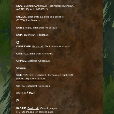
NIDS.
Bushcraft
. Animaux. Techniques bushcraft.
(ARTICLE). ALLUME-FEUX
NŒUDS.
Bushcraft
. Le coin des enfants.
(TUTO). Les Nœuds.
NOISETTES.
Bushcraft
. Végétaux.
NOIX.
Bushcraft
. Végétaux.
O
OBSERVER.
Bushcraft
. Techniques bushcraft.
OISEAUX.
Bushcraft
. Animaux.
OPINEL.
Matériel
. Couteaux
ORAGE.
ORIENTATION.
Bushcraft
. Techniques bushcraft.
(ARTICLE). L'orientation.
ORTIE.
Bushcraft
. Végétaux.
OUTILS À MAIN.
P
PAGAIE.
Bushcraft
. Canoë, Kayak.
(TUTO). Pagaie en lamellé-collé.