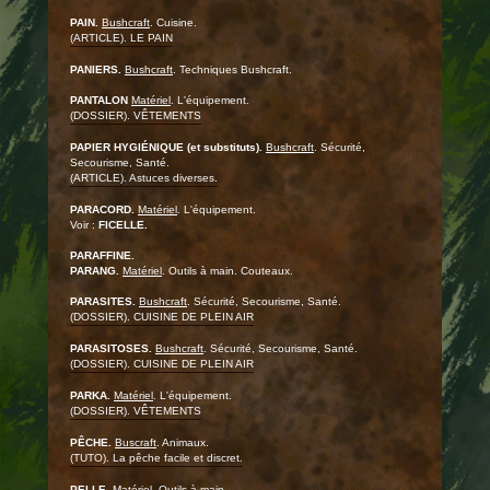
PAIN.
Bushcraft
. Cuisine.
(ARTICLE). LE PAIN
PANIERS.
Bushcraft
. Techniques Bushcraft.
PANTALON
Matériel
. L'équipement.
(DOSSIER). VÊTEMENTS
PAPIER HYGIÉNIQUE (et substituts).
Bushcraft
. Sécurité,
Secourisme, Santé.
(ARTICLE). Astuces diverses.
PARACORD.
Matériel
. L'équipement.
Voir :
FICELLE.
PARAFFINE.
PARANG.
Matériel
. Outils à main. Couteaux.
PARASITES.
Bushcraft
. Sécurité, Secourisme, Santé.
(DOSSIER). CUISINE DE PLEIN AIR
PARASITOSES.
Bushcraft
. Sécurité, Secourisme, Santé.
(DOSSIER). CUISINE DE PLEIN AIR
PARKA.
Matériel
. L'équipement.
(DOSSIER). VÊTEMENTS
PÊCHE.
Buscraft
. Animaux.
(TUTO). La pêche facile et discret.
PELLE.
Matériel
. Outils à main.