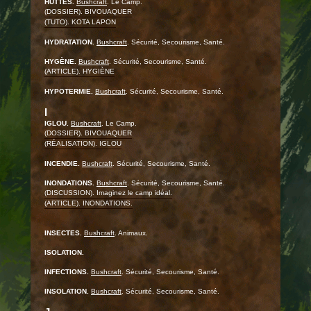
HUTTES.
Bushcraft
. Le Camp.
(DOSSIER). BIVOUAQUER
(TUTO). KOTA LAPON
HYDRATATION.
Bushcraft
. Sécurité, Secourisme, Santé.
HYGÈNE.
Bushcraft
. Sécurité, Secourisme, Santé.
(ARTICLE). HYGIÈNE
HYPOTERMIE.
Bushcraft
. Sécurité, Secourisme, Santé.
I
IGLOU.
Bushcraft
. Le Camp.
(DOSSIER). BIVOUAQUER
(RÉALISATION). IGLOU
INCENDIE.
Bushcraft
. Sécurité, Secourisme, Santé.
INONDATIONS.
Bushcraft
. Sécurité, Secourisme, Santé.
(DISCUSSION). Imaginez le camp idéal.
(ARTICLE). INONDATIONS.
INSECTES.
Bushcraft
. Animaux.
ISOLATION.
INFECTIONS.
Bushcraft
. Sécurité, Secourisme, Santé.
INSOLATION.
Bushcraft
. Sécurité, Secourisme, Santé.