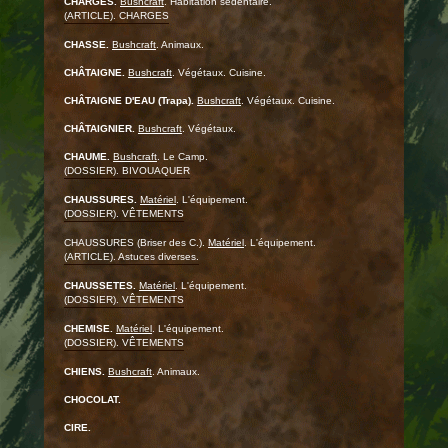
CHARGES.
Bushcraft
. Habitation sédentaire.
(ARTICLE). CHARGES
CHASSE.
Bushcraft
. Animaux.
CHÂTAIGNE.
Bushcraft
. Végétaux. Cuisine.
CHÂTAIGNE D'EAU (Trapa).
Bushcraft
. Végétaux. Cuisine.
CHÂTAIGNIER.
Bushcraft
. Végétaux.
CHAUME.
Bushcraft
. Le Camp.
(DOSSIER). BIVOUAQUER
CHAUSSURES.
Matériel
. L'équipement.
(DOSSIER). VÊTEMENTS
CHAUSSURES (Briser des C.).
Matériel
. L'équipement.
(ARTICLE). Astuces diverses.
CHAUSSETES.
Matériel
. L'équipement.
(DOSSIER). VÊTEMENTS
CHEMISE.
Matériel
. L'équipement.
(DOSSIER). VÊTEMENTS
CHIENS.
Bushcraft
. Animaux.
CHOCOLAT.
CIRE.