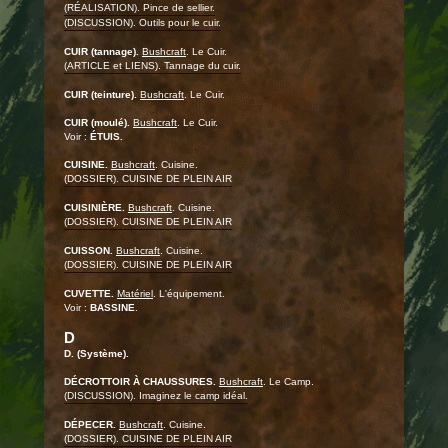
(RÉALISATION). Pince de sellier.
(DISCUSSION). Outils pour le cuir.
CUIR (tannage).
Bushcraft
. Le Cuir.
(ARTICLE et LIENS). Tannage du cuir.
CUIR (teinture).
Bushcraft
. Le Cuir.
CUIR (moulé).
Bushcraft
. Le Cuir.
Voir :
ÉTUIS.
CUISINE.
Bushcraft
. Cuisine.
(DOSSIER). CUISINE DE PLEIN AIR
CUISINIÈRE.
Bushcraft
. Cuisine.
(DOSSIER). CUISINE DE PLEIN AIR
CUISSON.
Bushcraft
. Cuisine.
(DOSSIER). CUISINE DE PLEIN AIR
CUVETTE.
Matériel
. L'équipement.
Voir :
BASSINE
.
D
D. (Système).
DÉCROTTOIR À CHAUSSURES.
Bushcraft
. Le Camp.
(DISCUSSION). Imaginez le camp idéal.
DÉPECER.
Bushcraft
. Cuisine.
(DOSSIER). CUISINE DE PLEIN AIR