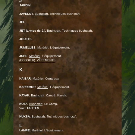
J
JARDIN.
JAVELOT.
Bushcraft
. Techniques bushcraft.
JEU.
JET (armes de J.).
Bushcraft
. Techniques bushcraft.
JOUETS.
JUMELLES.
Matériel
. L'équipement.
JUPE.
Matériel
. L'équipement.
(DOSSIER). VÊTEMENTS
K
KA-BAR.
Matériel
. Couteaux
KARRIMOR.
Matériel
. L'équipement.
KAYAK.
Bushcraft
. Canoë, Kayak.
KOTA.
Bushcraft
. Le Camp.
Voir :
HUTTES.
KUKSA.
Bushcraft
. Techniques bushcraft.
L
LAMPE.
Matériel
. L'équipement.