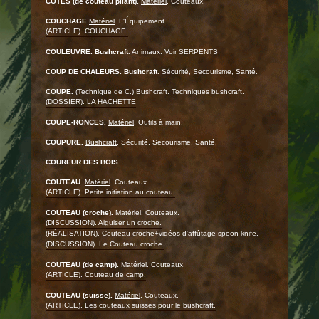
CÔTES (de couteau pliant).
Matériel
. Couteaux.
COUCHAGE
Matériel
. L'Équipement.
(ARTICLE). COUCHAGE.
COULEUVRE.
Bushcraft
. Animaux. Voir SERPENTS
COUP DE CHALEURS.
Bushcraft
. Sécurité, Secourisme, Santé.
COUPE.
(Technique de C.)
Bushcraft
. Techniques bushcraft.
(DOSSIER). LA HACHETTE
COUPE-RONCES.
Matériel
. Outils à main.
COUPURE.
Bushcraft
. Sécurité, Secourisme, Santé.
COUREUR DES BOIS.
COUTEAU.
Matériel
. Couteaux.
(ARTICLE). Petite initiation au couteau.
COUTEAU (croche).
Matériel
. Couteaux.
(DISCUSSION). Aiguiser un croche.
(RÉALISATION). Couteau croche+vidéos d'affûtage spoon knife.
(DISCUSSION). Le Couteau croche.
COUTEAU (de camp).
Matériel
. Couteaux.
(ARTICLE). Couteau de camp.
COUTEAU (suisse).
Matériel
. Couteaux.
(ARTICLE). Les couteaux suisses pour le bushcraft.