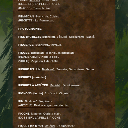
(DOSSIER). LA PELLE PIOCHE
(IMAGES). Transplantoir.
PEMMICAN.
Bushcraft
. Cuisine.
(RECETTE). Le Pemmican.
PHOTOGRAPHIE.
PIED D'ATHLÈTE
Bushcraft
. Sécurité, Secourisme, Santé.
PIÉGEAGE.
Bushcraft
. Animaux.
PIÈGES.
Bushcraft
. Techniques bushcraft.
(RÉALISATION). Piège à épieu.
(VIDÉO). Piège en 4 de chiffre.
PIERRE D'ALUN.
Bushcraft
. Sécurité, Secourisme, Santé.
PIERRES (matériau).
PIERRES À AFFÛTER.
Matériel
. L'équipement.
PIGNONS (de pin).
Bushcraft
. Végétaux.
PIN.
Bushcraft
. Végétaux.
(ARTICLE). Résine et goudron de pin.
PIOCHE.
Matériel
. Outils à main.
(DOSSIER). LA PELLE PIOCHE
PIQUET (de tente).
Matériel
. L'équipement.