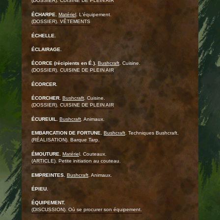
(DOSSIER). CUISINE DE PLEIN AIR
ÉCHARPE.
Matériel
. L'équipement.
(DOSSIER). VÊTEMENTS
ÉCHELLE.
ÉCLAIRAGE.
ÉCORCE (récipients en É.).
Bushcraft
. Cuisine.
(DOSSIER). CUISINE DE PLEIN AIR
ÉCORCER.
ÉCORCHER.
Bushcraft
. Cuisine.
(DOSSIER). CUISINE DE PLEIN AIR
ÉCUREUIL.
Bushcraft
. Animaux.
EMBARCATION DE FORTUNE.
Bushcraft
. Techniques Bushcraft.
(RÉALISATION). Barque Tarp.
ÉMOUTURE.
Matérie
l. Couteaux.
(ARTICLE). Petite initiation au couteau.
EMPREINTES.
Bushcraft
. Animaux.
ÉPIEU.
ÉQUIPEMENT.
(DISCUSSION). Où se procurer son équipement.