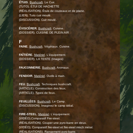
ÉTUIS.
Bushcraft
. Le Cuir.
(TUTO). ÉTUI DE HACHETTE
(RÉALISATION). Étuis de couteaux et de plane.
(LIEN). Tuto cuir moulé.
(DISCUSSION). Cuir moulé.
ÉVISCÉRER.
Bushcraft
. Cuisine.
(DOSSIER). CUISINE DE PLEIN AIR
F
FAINE.
Bushcraft
. Végétaux. Cuisine.
FAÎTIÈRE.
Matériel
. L'équipement.
(DOSSIER). LA TENTE
(Images)
FAUCONNERIE.
Bushcraft
. Animaux.
FENDOIR.
Matériel
. Outils à main.
FEU.
Bushcraft
. Techniques bushcraft.
(ARTICLE). Construction des feux.
(ARTICLE). Types de feux.
FEUILLÉES.
Bushcraft
. Le Camp.
(DISCUSSION). Imaginez le camp idéal.
FIRE-STEEL.
Matériel
. L'équipement.
(VIDÉO).Comparatif Fire-steel.
(RÉALISATION). Couper une pyro-barre en deux.
(VIDÉO). Comparatif fire-steel et fire-steel misch métal.
(RÉALISATIONS). Rangement pyro-barre.