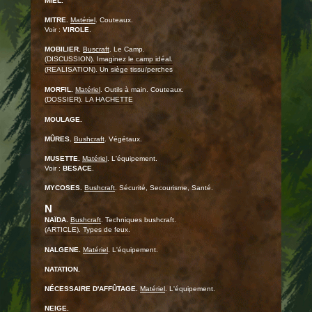
MIEL.
MITRE.
Matériel
. Couteaux.
Voir :
VIROLE
.
MOBILIER.
Buscraft
. Le Camp.
(DISCUSSION). Imaginez le camp idéal.
(REALISATION). Un siège tissu/perches
MORFIL.
Matériel
. Outils à main. Couteaux.
(DOSSIER). LA HACHETTE
MOULAGE.
MÛRES.
Bushcraft
. Végétaux.
MUSETTE.
Matériel
. L'équipement.
Voir :
BESACE
.
MYCOSES.
Bushcraft
. Sécurité, Secourisme, Santé.
N
NAÏDA.
Bushcraft
. Techniques bushcraft.
(ARTICLE). Types de feux.
NALGENE.
Matériel
. L'équipement.
NATATION.
NÉCESSAIRE D'AFFÛTAGE.
Matériel
. L'équipement.
NEIGE.