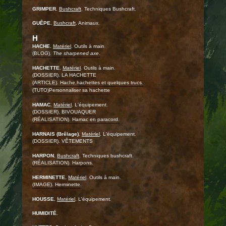
GRIMPER.
Bushcraft
. Techniques Bushcraft.
GUÊPE.
Bushcraft
. Animaux.
H
HACHE.
Matériel
. Outils à main.
(BLOG).
The sharpened axe
.
HACHETTE.
Matériel
. Outils à main.
(DOSSIER). LA HACHETTE
(ARTICLE). Hache,hachettes et quelques trucs.
(TUTO)Personnaliser sa hachette
HAMAC.
Matériel
. L'équipement.
(DOSSIER). BIVOUAQUER
(RÉALISATION). Hamac en paracord.
HARNAIS (Brêlage).
Matériel
. L'équipement.
(DOSSIER). VÊTEMENTS
HARPON.
Bushcraft
. Techniques bushcraft.
(RÉALISATION). Harpons.
HERMINETTE.
Matériel
. Outils à main.
(IMAGE). Herminette.
HOUSSE.
Matériel
. L'équipement.
HUMIDITÉ.