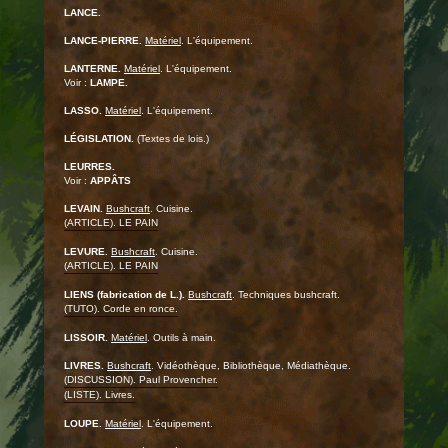
LANCE.
LANCE-PIERRE.
Matériel
. L'équipement.
LANTERNE.
Matériel
. L'équipement.
Voir :
LAMPE.
LASSO.
Matériel
. L'équipement.
LÉGISLATION.
(Textes de lois.)
LEURRES.
Voir :
APPÂTS
LEVAIN.
Bushcraft
. Cuisine.
(ARTICLE). LE PAIN
LEVURE.
Bushcraft
. Cuisine.
(ARTICLE). LE PAIN
LIENS (fabrication de L.).
Bushcraft
. Techniques bushcraft.
(TUTO). Corde en ronce.
LISSOIR.
Matériel
. Outils à main.
LIVRES.
Bushcraft
. Vidéothèque, Bibliothèque, Médiathèque.
(DISCUSSION). Paul Provencher.
(LISTE). Livres.
LOUPE.
Matériel
. L'équipement.