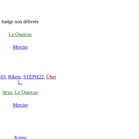
badge non délivrée
Le Quercus
Mercier
103
,
Riketz
,
STEPH22
,
Über
L.
flexo
,
Le Quercus
Mercier
Kuma