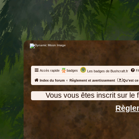
Accès rapide
badges
F
Les badges de Bushcraft.fr
Index du forum
Règlement et avertissement
Qu'est ce 
s êtes inscrit sur le forum, pour que votre
Règle