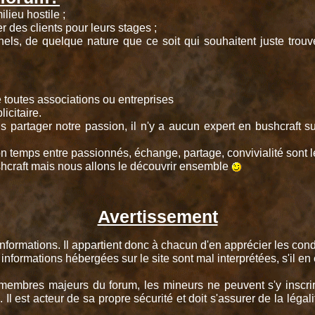
lieu hostile ;
r des clients pour leurs stages ;
nels, de quelque nature que ce soit qui souhaitent juste trou
toutes associations ou entreprises
citaire.
s partager notre passion, il n'y a aucun expert en bushcraft s
on temps entre passionnés, échange, partage, convivialité sont l
shcraft mais nous allons le découvrir ensemble
Avertissement
 d'informations. Il appartient donc à chacun d'en apprécier les co
informations hébergées sur le site sont mal interprétées, s'il en
membres majeurs du forum, les mineurs ne peuvent s'y inscrire
 Il est acteur de sa propre sécurité et doit s'assurer de la léga