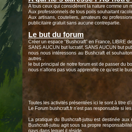
A tous ceux qui considèrent la nature comme un mi
Aux professionnels de tous poils souhaitant racole
Aux artisans, couteliers, amateurs ou profession
publicitaire gratuit sans aucune contrepartie.
Le but du forum
Créer un espace "Bushcraft" en France, LIBRE de 
SANS AUCUN but lucratif, SANS AUCUN but publi
nous nous intéressons au Bushcraft et souhaiton
autres .
le but principal de notre forum est de passer du b
nous n'allons pas vous apprendre ce qu'est le bu
Toutes les activités présentées ici le sont à titre
Le Forum bushcraft.fr n'est pas responsable si les 
La pratique du Bushcraft-jutsu est destinée aux 
Bushcraft-jutsu agit sous sa propre responsabilité.
pays dans lequel il réside.