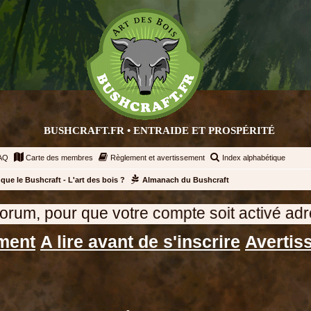
BUSHCRAFT.FR • ENTRAIDE ET PROSPÉRITÉ
AQ
Carte des membres
Règlement et avertissement
Index alphabétique
que le Bushcraft - L'art des bois ?
Almanach du Bushcraft
 compte soit activé adressez un message à l
ment
A lire avant de s'inscrire
Avertis