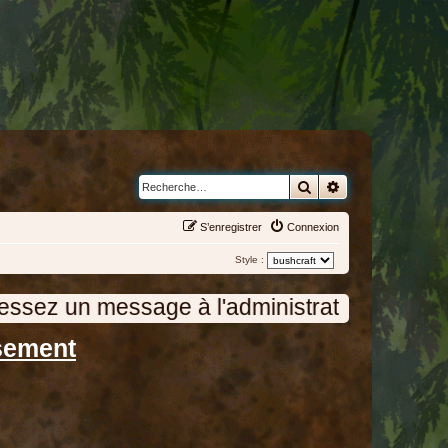
Rechercher
Recherche avanc
S’enregistrer
Connexion
Style :
'administration en cliquant sur "Nous conta
sement