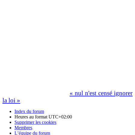
lequel il réside.
Une attention toute particulière doit être portée à la
sécurité lors de l'utilisation d'outils tranchants ou
de techniques d'allumages de feux.
L'administrateur du forum ne pourra en aucun cas
être tenu pour responsable en cas d'accidents ou
d'incendies survenus par maladresses, imprudences
ou pratiques illégales.
Avant toutes pratiques nous vous engageons à lire
à attentivement la partie :
« nul n'est censé ignorer
la loi »
.
Index du forum
Heures au format
UTC+02:00
Supprimer les cookies
Membres
L’équipe du forum