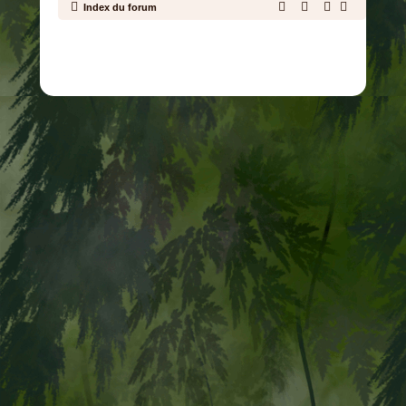
Index du forum
Développé par
phpBB
® Forum Software © phpBB Limited
Traduit par
phpBB-fr.com
Confidentialité
|
Conditions