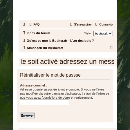
BUSHCRAFT.FR • ENTRAIDE
ET PROSPÉRITÉ
FAQ
S’enregistrer
Connexion
Index du forum
Style :
Qu'est ce que le Bushcraft - L'art des bois ?
R
Almanach du Bushcraft
e
 compte soit activé adressez un message à l
c
h
Réinitialiser le mot de passse
e
r
Adresse courriel :
Adresse courriel associée à votre compte. Si vous ne l’avez
c
pas modifiée via votre panneau d’utilisateur, il s’agit de l’adresse
h
que vous avez fournie lors de votre enregistrement.
e
r