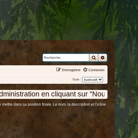
Rechercher
Recherche avanc
S’enregistrer
Connexion
Style :
n en cliquant sur "Nous contacter " en bas d