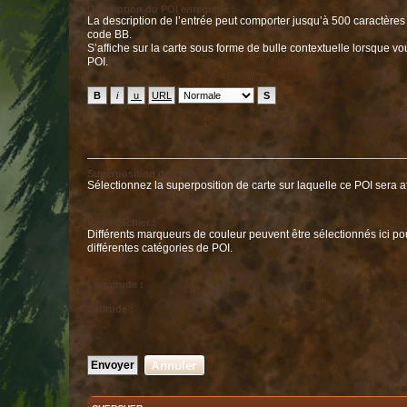
Description du POI enregistré :
La description de l’entrée peut comporter jusqu’à 500 caractères 
code BB.
S’affiche sur la carte sous forme de bulle contextuelle lorsque vous cliquez sur le
POI.
Superposition de carte :
Sélectionnez la superposition de carte sur laquelle ce POI sera af
Icône-Fichier :
Différents marqueurs de couleur peuvent être sélectionnés ici pou
différentes catégories de POI.
Longitude :
Latitude :
Annuler