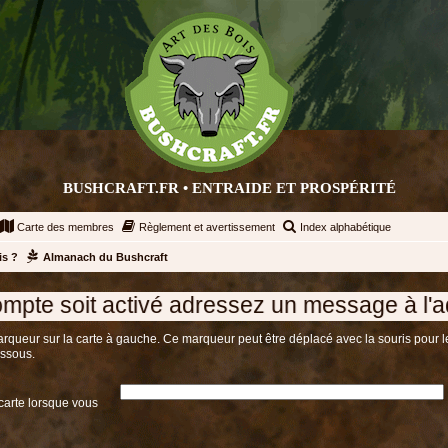
BUSHCRAFT.FR • ENTRAIDE ET PROSPÉRITÉ
Carte des membres
Règlement et avertissement
Index alphabétique
is ?
Almanach du Bushcraft
ctivé adressez un message à l'administratio
déplacé avec la souris pour le mettre dans sa position finale. Le nom, la description et l’icône
dessous.
 carte lorsque vous