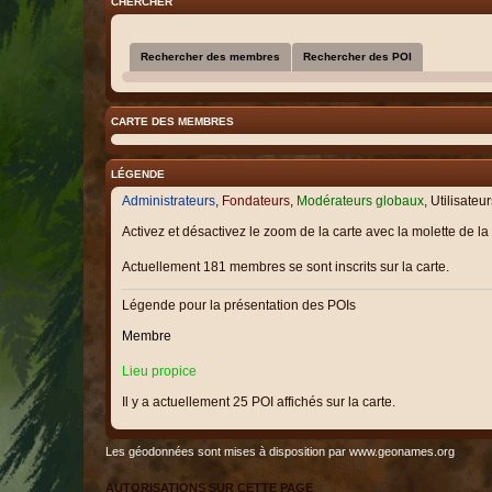
CHERCHER
Rechercher des membres
Rechercher des POI
CARTE DES MEMBRES
LÉGENDE
Administrateurs
,
Fondateurs
,
Modérateurs globaux
,
Utilisateu
Activez et désactivez le zoom de la carte avec la molette de la 
Actuellement 181 membres se sont inscrits sur la carte.
Légende pour la présentation des POIs
Membre
Lieu propice
Il y a actuellement 25 POI affichés sur la carte.
Les géodonnées sont mises à disposition par
www.geonames.org
AUTORISATIONS SUR CETTE PAGE