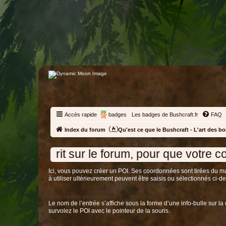
Accès rapide
badges
Les badges de Bushcraft.fr
FAQ
Index du forum
Qu'est ce que le Bushcraft - L'art des bo
 sur le forum, pour que votre compte soit a
Ici, vous pouvez créer un POI. Ses coordonnées sont tirées du marqueur sur la carte à gauche. Ce marqueur peut être 
à utiliser ultérieurement peuvent être saisis ou sélectionnés ci-
Nom du POI enregsistré :
Le nom de l’entrée s’affiche sous la forme d’une info-bulle sur la
survolez le POI avec le pointeur de la souris.