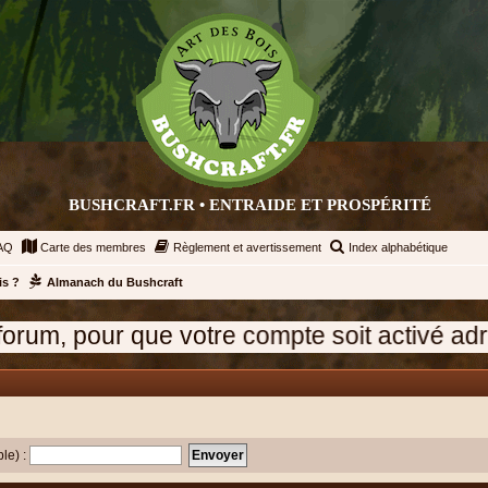
BUSHCRAFT.FR • ENTRAIDE ET PROSPÉRITÉ
AQ
Carte des membres
Règlement et avertissement
Index alphabétique
is ?
Almanach du Bushcraft
ue votre compte soit activé adressez un mes
ble) :