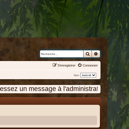
Rechercher
Recherche avanc
S’enregistrer
Connexion
Style :
sage à l'administration en cliquant sur "No