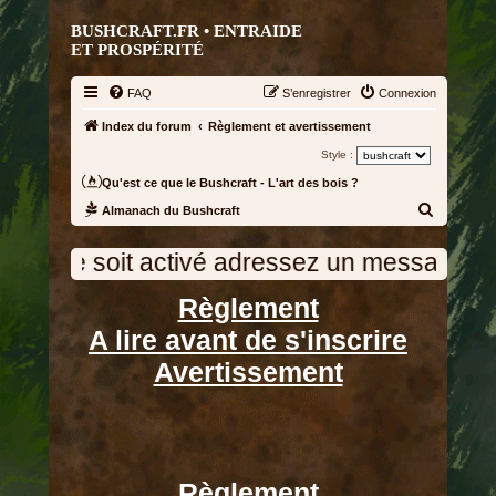
BUSHCRAFT.FR • ENTRAIDE
ET PROSPÉRITÉ
FAQ
S’enregistrer
Connexion
Index du forum
Règlement et avertissement
Style :
Qu'est ce que le Bushcraft - L'art des bois ?
R
Almanach du Bushcraft
e
t activé adressez un message à l'administra
c
h
Règlement
e
A lire avant de s'inscrire
r
Avertissement
c
h
e
r
Règlement