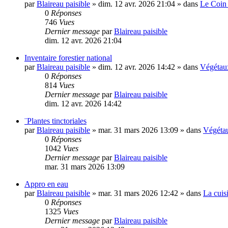
par
Blaireau paisible
»
dim. 12 avr. 2026 21:04
» dans
Le Coin 
0
Réponses
746
Vues
Dernier message
par
Blaireau paisible
dim. 12 avr. 2026 21:04
Inventaire forestier national
par
Blaireau paisible
»
dim. 12 avr. 2026 14:42
» dans
Végétaux
0
Réponses
814
Vues
Dernier message
par
Blaireau paisible
dim. 12 avr. 2026 14:42
¨Plantes tinctoriales
par
Blaireau paisible
»
mar. 31 mars 2026 13:09
» dans
Végétau
0
Réponses
1042
Vues
Dernier message
par
Blaireau paisible
mar. 31 mars 2026 13:09
Appro en eau
par
Blaireau paisible
»
mar. 31 mars 2026 12:42
» dans
La cuis
0
Réponses
1325
Vues
Dernier message
par
Blaireau paisible