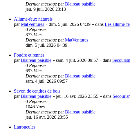
Dernier message
par
Blaireau paisible
jeu. 9 juil. 2026 23:13
Allume-feux naturels
par
MatVentures
»
dim. 5 juil. 2026 04:39
» dans
Les allume-f
0
Réponses
873
Vues
Dernier message
par
MatVentures
dim. 5 juil. 2026 04:39
Foudre et rennes
par
Blaireau paisible
»
sam. 4 juil. 2026 09:57
» dans
Secourism
0
Réponses
693
Vues
Dernier message
par
Blaireau paisible
sam. 4 juil. 2026 09:57
Savon de cendres de bois
par
Blaireau paisible
»
jeu. 16 avr. 2026 23:55
» dans
Secourism
0
Réponses
1046
Vues
Dernier message
par
Blaireau paisible
jeu. 16 avr. 2026 23:55
Latroncules