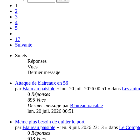
1
2
3
4
5
…
17
Suivante
Sujets
Réponses
Vues
Dernier message
Attaque de blaireaux en 56
par
Blaireau paisible
»
lun. 20 juil. 2026 00:51
» dans
Les ani
0
Réponses
895
Vues
Dernier message
par
Blaireau paisible
lun. 20 juil. 2026 00:51
Même plus besoin de quitter le port
par
Blaireau paisible
»
jeu. 9 juil. 2026 23:13
» dans
Le Compto
0
Réponses
618
Vues