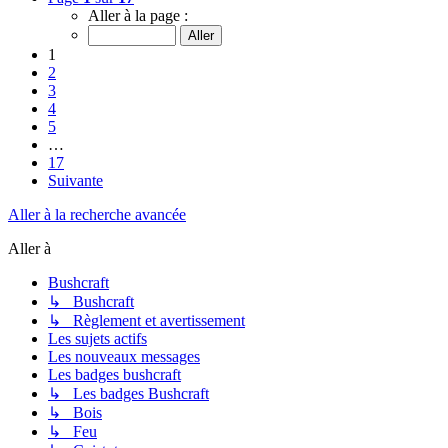
Aller à la page :
1
2
3
4
5
…
17
Suivante
Aller à la recherche avancée
Aller à
Bushcraft
↳ Bushcraft
↳ Règlement et avertissement
Les sujets actifs
Les nouveaux messages
Les badges bushcraft
↳ Les badges Bushcraft
↳ Bois
↳ Feu