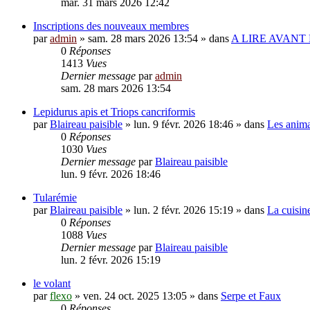
mar. 31 mars 2026 12:42
Inscriptions des nouveaux membres
par
admin
»
sam. 28 mars 2026 13:54
» dans
A LIRE AVANT 
0
Réponses
1413
Vues
Dernier message
par
admin
sam. 28 mars 2026 13:54
Lepidurus apis et Triops cancriformis
par
Blaireau paisible
»
lun. 9 févr. 2026 18:46
» dans
Les anim
0
Réponses
1030
Vues
Dernier message
par
Blaireau paisible
lun. 9 févr. 2026 18:46
Tularémie
par
Blaireau paisible
»
lun. 2 févr. 2026 15:19
» dans
La cuisin
0
Réponses
1088
Vues
Dernier message
par
Blaireau paisible
lun. 2 févr. 2026 15:19
le volant
par
flexo
»
ven. 24 oct. 2025 13:05
» dans
Serpe et Faux
0
Réponses