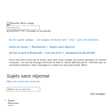
R
R
BUSHCRAFT.FR • Entraide et prospérité
e
e
c
c
h
h
Accès rapide
badges
Les badges de Bushcraft.fr
FAQ
Carte des membres
e
e
r
r
c
c
Index du forum
Rechercher
Sujets sans réponse
h
h
e
e
Qu'est ce que le Bushcraft - L'art des bois ?
Almanach du Bushcraft
r
a
v
a
Vous vous êtes inscrit sur le forum, pour que votre compte soit activé adressez un messa
n
contacter " en bas de la page d'accueil ou bien à "admin @bushcraft.fr". Précisez que
c
souhaitez participer. Sans message le compte ne sera pas activé. Merci.
é
e
Sujets sans réponse
Aller à la recherche avancée
R
R
e
e
253 résultats
c
c
h
h
e
e
Sujets
r
r
Réponses
c
c
Vues