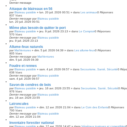
h
h
Dernier message
e
e
Attaque de blaireaux en 56
r
a
par
Blaireau paisible
»
lun. 20 juil. 2026 00:51
» dans
Les animaux
0
Réponses
v
837
Vues
a
Dernier message
par
Blaireau paisible
n
lun. 20 juil. 2026 00:51
c
é
Même plus besoin de quitter le port
e
par
Blaireau paisible
»
jeu. 9 juil. 2026 23:13
» dans
Le Comptoir
0
Réponses
570
Vues
Dernier message
par
Blaireau paisible
jeu. 9 juil. 2026 23:13
Allume-feux naturels
par
MatVentures
»
dim. 5 juil. 2026 04:39
» dans
Les allume-feux
0
Réponses
805
Vues
Dernier message
par
MatVentures
dim. 5 juil. 2026 04:39
Foudre et rennes
par
Blaireau paisible
»
sam. 4 juil. 2026 09:57
» dans
Secourisme, Santé, Sécurité
0
Répo
638
Vues
Dernier message
par
Blaireau paisible
sam. 4 juil. 2026 09:57
Savon de cendres de bois
par
Blaireau paisible
»
jeu. 16 avr. 2026 23:55
» dans
Secourisme, Santé, Sécurité
0
Rép
976
Vues
Dernier message
par
Blaireau paisible
jeu. 16 avr. 2026 23:55
Latroncules
par
Blaireau paisible
»
dim. 12 avr. 2026 21:04
» dans
Le Coin des Enfants
0
Réponses
700
Vues
Dernier message
par
Blaireau paisible
dim. 12 avr. 2026 21:04
Inventaire forestier national
par
Blaireau paisible
»
dim. 12 avr. 2026 14:42
» dans
Végétaux toxiques et comestibles