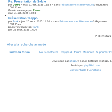
Re: Présentation de Sylvie
par
L'ours
»
mar. 21 oct. 2025 15:53
» dans
Présentations et Bienvenues
0
Réponses
1004
Vues
Dernier message
par
L'ours
mar. 21 oct. 2025 15:53
Présentation Tseppo
par
Tank
»
jeu. 25 sept. 2025 14:20
» dans
Présentations et Bienvenues
0
Réponses
1031
Vues
Dernier message
par
Tank
jeu. 25 sept. 2025 14:20
253 résultats
Aller à la recherche avancée
Index du forum
Nous contacter
L’équipe du forum
Membres
Supprimer le
Développé par
phpBB
® Forum Software © phpBB L
Traduit par
phpBB-fr.com
Confidentialité
|
Conditions