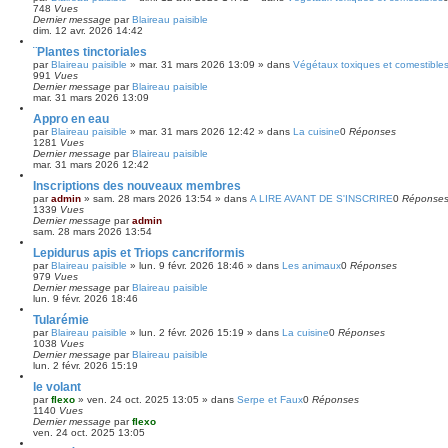
748
Vues
Dernier message
par
Blaireau paisible
dim. 12 avr. 2026 14:42
¨Plantes tinctoriales
par
Blaireau paisible
»
mar. 31 mars 2026 13:09
» dans
Végétaux toxiques et comestible
991
Vues
Dernier message
par
Blaireau paisible
mar. 31 mars 2026 13:09
Appro en eau
par
Blaireau paisible
»
mar. 31 mars 2026 12:42
» dans
La cuisine
0
Réponses
1281
Vues
Dernier message
par
Blaireau paisible
mar. 31 mars 2026 12:42
Inscriptions des nouveaux membres
par
admin
»
sam. 28 mars 2026 13:54
» dans
A LIRE AVANT DE S'INSCRIRE
0
Réponse
1339
Vues
Dernier message
par
admin
sam. 28 mars 2026 13:54
Lepidurus apis et Triops cancriformis
par
Blaireau paisible
»
lun. 9 févr. 2026 18:46
» dans
Les animaux
0
Réponses
979
Vues
Dernier message
par
Blaireau paisible
lun. 9 févr. 2026 18:46
Tularémie
par
Blaireau paisible
»
lun. 2 févr. 2026 15:19
» dans
La cuisine
0
Réponses
1038
Vues
Dernier message
par
Blaireau paisible
lun. 2 févr. 2026 15:19
le volant
par
flexo
»
ven. 24 oct. 2025 13:05
» dans
Serpe et Faux
0
Réponses
1140
Vues
Dernier message
par
flexo
ven. 24 oct. 2025 13:05