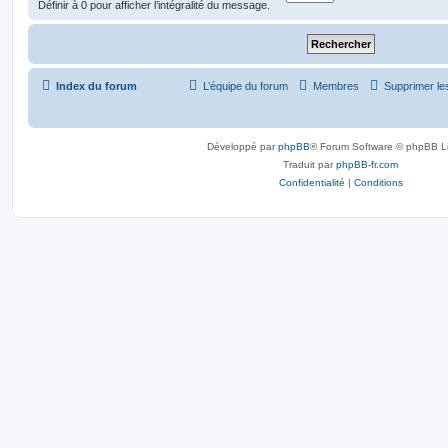
Définir à 0 pour afficher l’intégralité du message.
Index du forum
L’équipe du forum
Membres
Supprimer le
Développé par
phpBB
® Forum Software © phpBB L
Traduit par
phpBB-fr.com
Confidentialité
|
Conditions