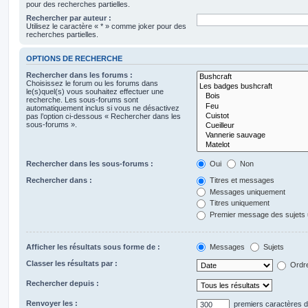
pour des recherches partielles.
Rechercher par auteur :
Utilisez le caractère « * » comme joker pour des
recherches partielles.
OPTIONS DE RECHERCHE
Rechercher dans les forums :
Choisissez le forum ou les forums dans
le(s)quel(s) vous souhaitez effectuer une
recherche. Les sous-forums sont
automatiquement inclus si vous ne désactivez
pas l’option ci-dessous « Rechercher dans les
sous-forums ».
Rechercher dans les sous-forums :
Oui
Non
Rechercher dans :
Titres et messages
Messages uniquement
Titres uniquement
Premier message des sujets
Afficher les résultats sous forme de :
Messages
Sujets
Classer les résultats par :
Ordre
Rechercher depuis :
Renvoyer les :
premiers caractères 