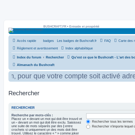
BUSHCRAFT.FR • Entraide et prospérité
Accès rapide
badges
Les badges de Bushcraft.fr
FAQ
Carte des
Règlement et avertissement
Index alphabétique
Index du forum
Rechercher
Qu'est ce que le Bushcraft - L'art des b
Almanach du Bushcraft
rum, pour que votre compte soit activé adre
Rechercher
RECHERCHER
Recherche par mots-clés :
Placez un
+
devant un mot qui doit être trouvé et
Rechercher tous les termes
un
-
devant un mot qui doit être exclu. Saisissez
une suite de mots séparés par des
|
entre
Rechercher n’importe lequel 
crochets si uniquement un des mots doit être
trouvé. Utilisez le caractère « * » comme joker