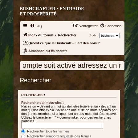
BUSHCRAFT.FR • ENTRAIDE
ET PROSPÉRITÉ
FAQ
S’enregistrer
Connexion
Index du forum
Rechercher
Style :
Qu'est ce que le Bushcraft - L'art des bois ?
Almanach du Bushcraft
otre compte soit activé adressez un message
Rechercher
RECHERCHER
Recherche par mots-clés :
Placez un
+
devant un mot qui doit être trouvé et un
-
devant un
mot qui doit être exclu. Saisissez une suite de mots séparés par
des
|
entre crochets si uniquement un des mots doit être trouvé.
Utilisez le caractère « * » comme joker pour des recherches
partielles.
Rechercher tous les termes
Rechercher n’importe lequel de ces termes