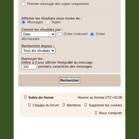
Premier message des sujets uniquement
Afficher les résultats sous forme de :
Messages
Sujets
Classer les résultats par :
Ordre croissant
Ordre
décroissant
Rechercher depuis :
Renvoyer les :
Définir à 0 pour afficher l’intégralité du message.
premiers caractères des messages
Index du forum
Heures au format
UTC+02:00
L’équipe du forum
Membres
Supprimer les cookies
Nous contacter
Développé par
phpBB
® Forum Software © phpBB Limited
Traduit par
phpBB-fr.com
Confidentialité
|
Conditions