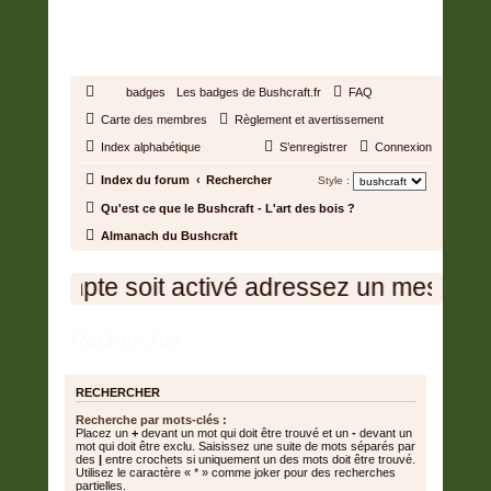
BUSHCRAFT.FR • ENTRAIDE
ET PROSPÉRITÉ
badges
Les badges de Bushcraft.fr
FAQ
Carte des membres
Règlement et avertissement
Index alphabétique
S’enregistrer
Connexion
Index du forum
Rechercher
Style :
Qu'est ce que le Bushcraft - L'art des bois ?
Almanach du Bushcraft
tre compte soit activé adressez un message 
Rechercher
RECHERCHER
Recherche par mots-clés :
Placez un
+
devant un mot qui doit être trouvé et un
-
devant un
mot qui doit être exclu. Saisissez une suite de mots séparés par
des
|
entre crochets si uniquement un des mots doit être trouvé.
Utilisez le caractère « * » comme joker pour des recherches
partielles.