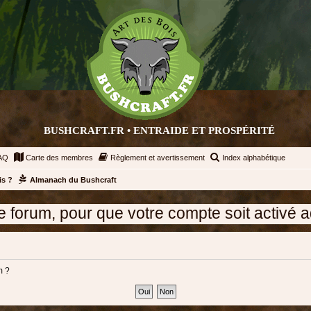
BUSHCRAFT.FR • ENTRAIDE ET PROSPÉRITÉ
AQ
Carte des membres
Règlement et avertissement
Index alphabétique
is ?
Almanach du Bushcraft
 pour que votre compte soit activé adressez 
m ?