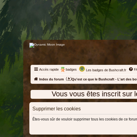
Accès rapide
badges
F
Les badges de Bushcraft.fr
Index du forum
Qu'est ce que le Bushcraft - L'art des bo
Vous vous êtes inscrit sur le forum,
Supprimer les cookies
Êtes-vous sûr de vouloir supprimer tous les cookies de ce foru