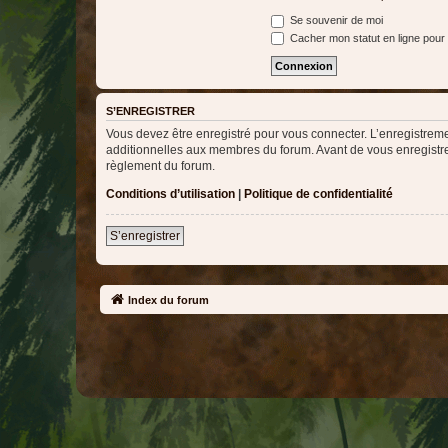
Se souvenir de moi
Cacher mon statut en ligne pour 
S’ENREGISTRER
Vous devez être enregistré pour vous connecter. L’enregistre
additionnelles aux membres du forum. Avant de vous enregistrer,
règlement du forum.
Conditions d’utilisation
|
Politique de confidentialité
S’enregistrer
Index du forum