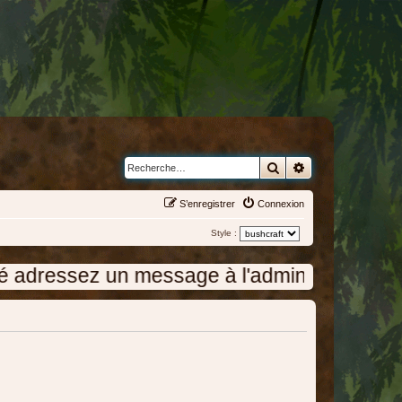
Rechercher
Recherche avanc
S’enregistrer
Connexion
Style :
ssez un message à l'administration en cliqu