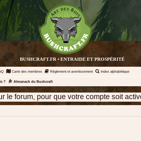
BUSHCRAFT.FR • ENTRAIDE ET PROSPÉRITÉ
AQ
Carte des membres
Règlement et avertissement
Index alphabétique
is ?
Almanach du Bushcraft
rum, pour que votre compte soit activé adre