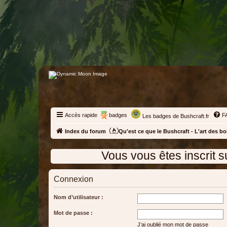
Accès rapide
badges
F
Les badges de Bushcraft.fr
Index du forum
Qu'est ce que le Bushcraft - L'art des bo
Vous vous êtes inscrit sur le fo
Connexion
Nom d’utilisateur :
Mot de passe :
J’ai oublié mon mot de passe