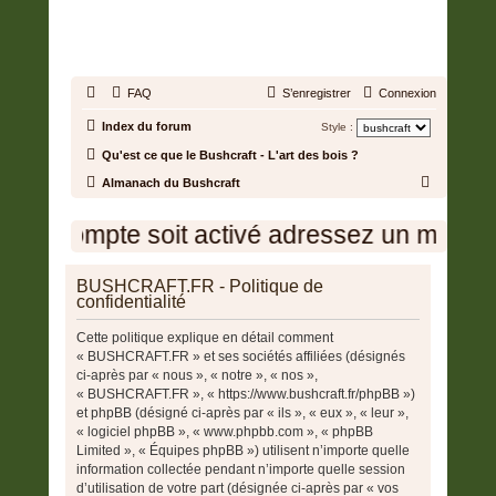
BUSHCRAFT.FR • ENTRAIDE
ET PROSPÉRITÉ
FAQ
S’enregistrer
Connexion
Index du forum
Style :
Qu'est ce que le Bushcraft - L'art des bois ?
R
Almanach du Bushcraft
e
otre compte soit activé adressez un message
c
h
BUSHCRAFT.FR - Politique de
e
confidentialité
r
Cette politique explique en détail comment
c
« BUSHCRAFT.FR » et ses sociétés affiliées (désignés
h
ci-après par « nous », « notre », « nos »,
« BUSHCRAFT.FR », « https://www.bushcraft.fr/phpBB »)
e
et phpBB (désigné ci-après par « ils », « eux », « leur »,
r
« logiciel phpBB », « www.phpbb.com », « phpBB
Limited », « Équipes phpBB ») utilisent n’importe quelle
information collectée pendant n’importe quelle session
d’utilisation de votre part (désignée ci-après par « vos