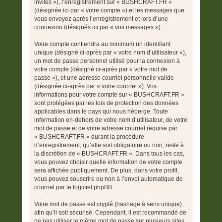
invités »), l’enregistrement sur « BUSHCRAFT.FR »
(désignée ici par « votre compte ») et les messages que
vous envoyez après l’enregistrement et lors d’une
connexion (désignés ici par « vos messages »).
Votre compte contiendra au minimum un identifiant
unique (désigné ci-après par « votre nom d’utilisateur »),
un mot de passe personnel utilisé pour la connexion à
votre compte (désigné ci-après par « votre mot de
passe »), et une adresse courriel personnelle valide
(désignée ci-après par « votre courriel »). Vos
informations pour votre compte sur « BUSHCRAFT.FR »
sont protégées par les lois de protection des données
applicables dans le pays qui nous héberge. Toute
information en-dehors de votre nom d’utilisateur, de votre
mot de passe et de votre adresse courriel requise par
« BUSHCRAFT.FR » durant la procédure
d’enregistrement, qu’elle soit obligatoire ou non, reste à
la discrétion de « BUSHCRAFT.FR ». Dans tous les cas,
vous pouvez choisir quelle information de votre compte
sera affichée publiquement. De plus, dans votre profil,
vous pouvez souscrire ou non à l’envoi automatique de
courriel par le logiciel phpBB.
Votre mot de passe est crypté (hashage à sens unique)
afin qu’il soit sécurisé. Cependant, il est recommandé de
ne pas utiliser le même mot de passe sur plusieurs sites