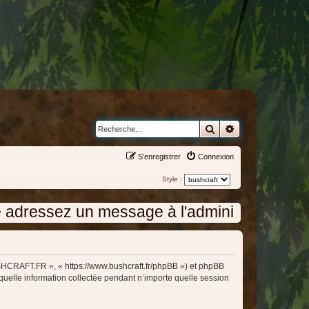
Rechercher
Recherche avanc
S’enregistrer
Connexion
Style :
ssez un message à l'administration en cliqua
USHCRAFT.FR », « https://www.bushcraft.fr/phpBB ») et phpBB
 quelle information collectée pendant n’importe quelle session