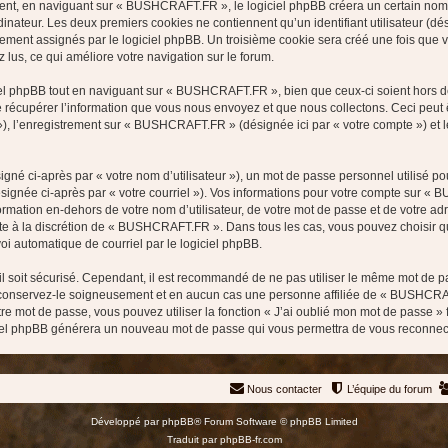
nt, en naviguant sur « BUSHCRAFT.FR », le logiciel phpBB créera un certain nombre
inateur. Les deux premiers cookies ne contiennent qu’un identifiant utilisateur (dési
quement assignés par le logiciel phpBB. Un troisième cookie sera créé une fois qu
z lus, ce qui améliore votre navigation sur le forum.
l phpBB tout en naviguant sur « BUSHCRAFT.FR », bien que ceux-ci soient hors de
écupérer l’information que vous nous envoyez et que nous collectons. Ceci peut êtr
s »), l’enregistrement sur « BUSHCRAFT.FR » (désignée ici par « votre compte ») et
gné ci-après par « votre nom d’utilisateur »), un mot de passe personnel utilisé po
ésignée ci-après par « votre courriel »). Vos informations pour votre compte sur «
rmation en-dehors de votre nom d’utilisateur, de votre mot de passe et de votre 
este à la discrétion de « BUSHCRAFT.FR ». Dans tous les cas, vous pouvez choisir q
voi automatique de courriel par le logiciel phpBB.
l soit sécurisé. Cependant, il est recommandé de ne pas utiliser le même mot de pas
onservez-le soigneusement et en aucun cas une personne affiliée de « BUSHCRAF
re mot de passe, vous pouvez utiliser la fonction « J’ai oublié mon mot de passe 
logiciel phpBB générera un nouveau mot de passe qui vous permettra de vous reconnec
Nous contacter
L’équipe du forum
Développé par
phpBB
® Forum Software © phpBB Limited
Traduit par
phpBB-fr.com