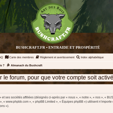
BUSHCRAFT.FR • ENTRAIDE ET PROSPÉRITÉ
AQ
Carte des membres
Règlement et avertissement
Index alphabétique
is ?
Almanach du Bushcraft
rum, pour que votre compte soit activé adre
t ses sociétés affiliées (désignés ci-après par « nous », « notre », « nos », « B
pBB », « www.phpbb.com », « phpBB Limited », « Équipes phpBB ») utilisent n’importe
ons »).