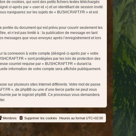
 de cookies, qui sont des petits fichiers textes téléchargés
gné ci-après par « user-id ») et un identifiant de session invité
e vous naviguerez sur les sujets de « BUSHCRAFT.FR » et est
 portée du document qui est prévu pour couvrir seulement les
e, et n’est pas limité à : la publication de message en tant
 les messages que vous envoyez après l’enregistrement et lors
ur la connexion à votre compte (désigné ci-après par « votre
 BUSHCRAFT.FR » sont protégées par les lois de protection des
adresse courriel requise par « BUSHCRAFT.FR » durant la
uelle information de votre compte sera affichée publiquement.
se sur plusieurs sites Internet différents. Votre mot de passe
T.FR », de phpBB ou une d’une tierce partie ne peut vous
» fournie par le logiciel phpBB. Ce processus vous demandera
ter.
Membres
Supprimer les cookies
Heures au format
UTC+02:00