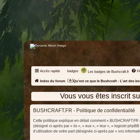
Accès rapide
badges
F
Les badges de Bushcraft.fr
Index du forum
Qu'est ce que le Bushcraft - L'art des bo
Vous vous êtes inscrit sur le fo
BUSHCRAFT.FR - Politique de confidentialité
Cette politique explique en détail comment « BUSHCRAFT.FR » e
(désigné ci-après par « ils », « eux », « leur », « logiciel ph
d’utilisation de votre part (désignée ci-après par « vos informati