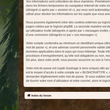
Vos informations sont collectées de deux manières. Premièreme
dans les fichiers temporaires du navigateur Internet de votre ord
(désigné ci-après par « session-id »), qui vous sont automati
utilisé pour stocker les informations sur les sujets que vous ave
Nous pouvons également créer des cookies externes au logicie
pages créées par le logiciel phpBB. La seconde manière est de r
qu’utilisateur invité (désignée ci-après par « messages invité
d’une connexion (désignés ici par « vos messages »).
Votre compte contiendra au minimum un identifiant unique (dési
mot de passe »), et une adresse courriel personnelle valide (d
données applicables dans le pays qui nous héberge. Toute info
procédure d’enregistrement, qu’elle soit obligatoire ou non, r
De plus, dans votre profil, vous pouvez souscrire ou non à l’en
Votre mot de passe est crypté (hashage à sens unique) afin qu’i
est le moyen d’accès à votre compte sur « BUSHCRAFT.FR », c
demander légitimement votre mot de passe. Si vous oubliez vot
de fournir votre nom d’utilisateur et votre courriel, alors le 
Index du forum