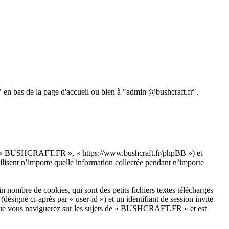
 " en bas de la page d'accueil ou bien à "admin @bushcraft.fr".
s », « BUSHCRAFT.FR », « https://www.bushcraft.fr/phpBB ») et
isent n’importe quelle information collectée pendant n’importe
ombre de cookies, qui sont des petits fichiers textes téléchargés
désigné ci-après par « user-id ») et un identifiant de session invité
s que vous naviguerez sur les sujets de « BUSHCRAFT.FR » et est