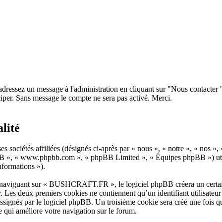
 adressez un message à l'administration en cliquant sur "Nous contacter
iper. Sans message le compte ne sera pas activé. Merci.
lité
 sociétés affiliées (désignés ci-après par « nous », « notre », « no
hpBB », « www.phpbb.com », « phpBB Limited », « Équipes phpBB ») util
informations »).
naviguant sur « BUSHCRAFT.FR », le logiciel phpBB créera un certain n
. Les deux premiers cookies ne contiennent qu’un identifiant utilisateur (
 assignés par le logiciel phpBB. Un troisième cookie sera créé une foi
ce qui améliore votre navigation sur le forum.