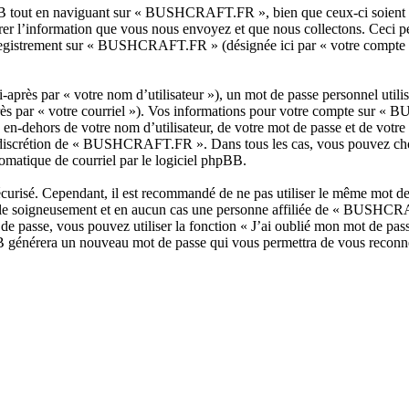
B tout en naviguant sur « BUSHCRAFT.FR », bien que ceux-ci soient ho
r l’information que vous nous envoyez et que nous collectons. Ceci peut 
’enregistrement sur « BUSHCRAFT.FR » (désignée ici par « votre compte 
après par « votre nom d’utilisateur »), un mot de passe personnel utili
après par « votre courriel »). Vos informations pour votre compte sur 
 en-dehors de votre nom d’utilisateur, de votre mot de passe et de vo
 la discrétion de « BUSHCRAFT.FR ». Dans tous les cas, vous pouvez cho
omatique de courriel par le logiciel phpBB.
écurisé. Cependant, il est recommandé de ne pas utiliser le même mot de p
soigneusement et en aucun cas une personne affiliée de « BUSHCRAF
de passe, vous pouvez utiliser la fonction « J’ai oublié mon mot de pa
hpBB générera un nouveau mot de passe qui vous permettra de vous reconn