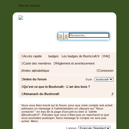
Vers le contenu
BUSHCRAFT.FR •
ENTRAIDE ET
Rechercher
Recherche avancée
PROSPÉRITÉ
Accès rapide
badges
Les badges de Bushcraft.fr
FAQ
Carte des membres
Règlement et avertissement
Index alphabétique
Connexion
Index du forum
Style :
Qu'est ce que le Bushcraft - L'art des bois ?
R
Almanach du Bushcraft
e
Vous vous êtes inscrit sur le forum, pour que votre compte soit activé
c
adressez un message à l'administration en cliquant sur "Nous
contacter " en bas de la page d'accueil ou bien à "admin
h
@bushcraft.fr". Précisez que vous n'êtes pas un marchand et que
vous souhaitez participer. Sans message le compte ne sera pas
activé. Merci.
e
Langue :
r