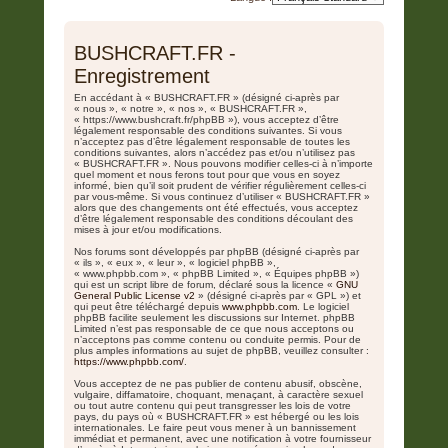
c
h
BUSHCRAFT.FR -
e
Enregistrement
r
En accédant à « BUSHCRAFT.FR » (désigné ci-après par
« nous », « notre », « nos », « BUSHCRAFT.FR »,
« https://www.bushcraft.fr/phpBB »), vous acceptez d’être
légalement responsable des conditions suivantes. Si vous
n’acceptez pas d’être légalement responsable de toutes les
conditions suivantes, alors n’accédez pas et/ou n’utilisez pas
« BUSHCRAFT.FR ». Nous pouvons modifier celles-ci à n’importe
quel moment et nous ferons tout pour que vous en soyez
informé, bien qu’il soit prudent de vérifier régulièrement celles-ci
par vous-même. Si vous continuez d’utiliser « BUSHCRAFT.FR »
alors que des changements ont été effectués, vous acceptez
d’être légalement responsable des conditions découlant des
mises à jour et/ou modifications.
Nos forums sont développés par phpBB (désigné ci-après par
« ils », « eux », « leur », « logiciel phpBB »,
« www.phpbb.com », « phpBB Limited », « Équipes phpBB »)
qui est un script libre de forum, déclaré sous la licence «
GNU
General Public License v2
» (désigné ci-après par « GPL ») et
qui peut être téléchargé depuis
www.phpbb.com
. Le logiciel
phpBB facilite seulement les discussions sur Internet. phpBB
Limited n’est pas responsable de ce que nous acceptons ou
n’acceptons pas comme contenu ou conduite permis. Pour de
plus amples informations au sujet de phpBB, veuillez consulter :
https://www.phpbb.com/
.
Vous acceptez de ne pas publier de contenu abusif, obscène,
vulgaire, diffamatoire, choquant, menaçant, à caractère sexuel
ou tout autre contenu qui peut transgresser les lois de votre
pays, du pays où « BUSHCRAFT.FR » est hébergé ou les lois
internationales. Le faire peut vous mener à un bannissement
immédiat et permanent, avec une notification à votre fournisseur