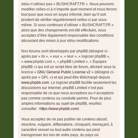
et/ou n’utilisez pas « BUSHCRAFT.FR ». Nous pouvons
modifier celles-ci à n’importe quel moment et nous ferons
tout pour que vous en soyez informé, bien qu’il soit
prudent de vérifier régulièrement celles-ci par vous-
même. Si vous continuez d’utiliser « BUSHCRAFT.FR »
alors que des changements ont été effectués, vous
acceptez d’être légalement responsable des conditions
découlant des mises à jour et/ou modifications.
Nos forums sont développés par phpBB (désigné ci-
après par « ils », « eux », « leur », « logiciel phpBB »,
« www.phpbb.com », « phpBB Limited », « Équipes
phpBB ») qui est un script libre de forum, déclaré sous la
licence «
GNU General Public License v2
» (désigné ci-
après par « GPL ») et qui peut être téléchargé depuis
www.phpbb.com
. Le logiciel phpBB facilite seulement les
discussions sur Internet. phpBB Limited n’est pas
responsable de ce que nous acceptons ou n’acceptons
pas comme contenu ou conduite permis. Pour de plus
amples informations au sujet de phpBB, veuillez
consulter :
https://www.phpbb.com/
.
Vous acceptez de ne pas publier de contenu abusif,
obscène, vulgaire, diffamatoire, choquant, menaçant, à
caractère sexuel ou tout autre contenu qui peut
transgresser les lois de votre pays, du pays où