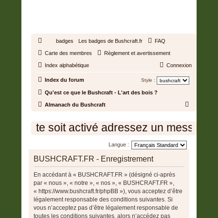
BUSHCRAFT.FR • ENTRAIDE
ET PROSPÉRITÉ
badges
Les badges de Bushcraft.fr
FAQ
Carte des membres
Règlement et avertissement
Index alphabétique
Connexion
Index du forum
Style :
Qu'est ce que le Bushcraft - L'art des bois ?
R
Almanach du Bushcraft
e
e compte soit activé adressez un message à 
c
h
Langue :
e
BUSHCRAFT.FR - Enregistrement
r
En accédant à « BUSHCRAFT.FR » (désigné ci-après
c
par « nous », « notre », « nos », « BUSHCRAFT.FR »,
h
« https://www.bushcraft.fr/phpBB »), vous acceptez d’être
e
légalement responsable des conditions suivantes. Si
vous n’acceptez pas d’être légalement responsable de
r
toutes les conditions suivantes, alors n’accédez pas