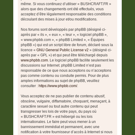
même. Si vous continuez d’utiliser « BUSHCRAFT.FR »
alors que des changements ont été effectués, vous
acceptez d’être légalement responsable des conditions
découlant des mises à jour et/ou modifications.
Nos forums sont développés par phpBB (désigné ci-
après par « ils », « eux », « leur », « logiciel phpBB »,
« www.phpbb.com », « phpBB Limited », « Équipes
phpBB ») qui est un script libre de forum, déclaré sous la
licence «
GNU General Public License v2
» (désigné ci-
après par « GPL ») et qui peut être téléchargé depuis
www.phpbb.com
. Le logiciel phpBB facilite seulement les
discussions sur Internet. phpBB Limited n’est pas
responsable de ce que nous acceptons ou n’acceptons
pas comme contenu ou conduite permis. Pour de plus
amples informations au sujet de phpBB, veuillez
consulter :
https://www.phpbb.com/
.
Vous acceptez de ne pas publier de contenu abusif,
obscène, vulgaire, diffamatoire, choquant, menaçant, à
caractère sexuel ou tout autre contenu qui peut
transgresser les lois de votre pays, du pays où
« BUSHCRAFT.FR » est hébergé ou les lois
internationales. Le faire peut vous mener à un
bannissement immédiat et permanent, avec une
notification à votre fournisseur d’accès à Internet si nous