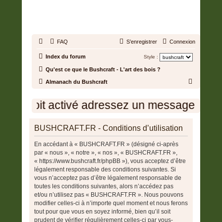
BUSHCRAFT.FR • ENTRAIDE
ET PROSPÉRITÉ
FAQ
S’enregistrer
Connexion
Index du forum
Style :
Qu'est ce que le Bushcraft - L'art des bois ?
R
Almanach du Bushcraft
e
mpte soit activé adressez un message à l'ad
c
h
BUSHCRAFT.FR - Conditions d’utilisation
e
r
En accédant à « BUSHCRAFT.FR » (désigné ci-après
par « nous », « notre », « nos », « BUSHCRAFT.FR »,
c
« https://www.bushcraft.fr/phpBB »), vous acceptez d’être
h
légalement responsable des conditions suivantes. Si
e
vous n’acceptez pas d’être légalement responsable de
toutes les conditions suivantes, alors n’accédez pas
r
et/ou n’utilisez pas « BUSHCRAFT.FR ». Nous pouvons
modifier celles-ci à n’importe quel moment et nous ferons
tout pour que vous en soyez informé, bien qu’il soit
prudent de vérifier régulièrement celles-ci par vous-