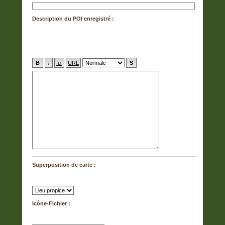
Description du POI enregistré :
La description de l’entrée peut comporter jusqu’à 500
caractères et peut contenir du code BB.
S’affiche sur la carte sous forme de bulle contextuelle
lorsque vous cliquez sur le POI.
Superposition de carte :
Sélectionnez la superposition de carte sur laquelle ce POI
sera affiché.
Icône-Fichier :
Différents marqueurs de couleur peuvent être sélectionnés
ici pour afficher différentes catégories de POI.