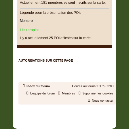
Actuellement 181 membres se sont inscrits sur la carte.
Légende pour la présentation des POIs
Membre
Lieu propice
Il y a actuellement 25 POI affichés sur la carte.
Les géodonnées sont mises à disposition par
www.geonames.org
AUTORISATIONS SUR CETTE PAGE
Vous
pouvez
voyez toujours les membres.
Vous
pouvez
voyez les POI.
Vous
ne pouvez pas
créez des POI.
Index du forum
Heures au format
UTC+02:00
L’équipe du forum
Membres
Supprimer les cookies
Nous contacter
Développé par
phpBB
® Forum Software © phpBB Limited
Traduit par
phpBB-fr.com
Confidentialité
|
Conditions