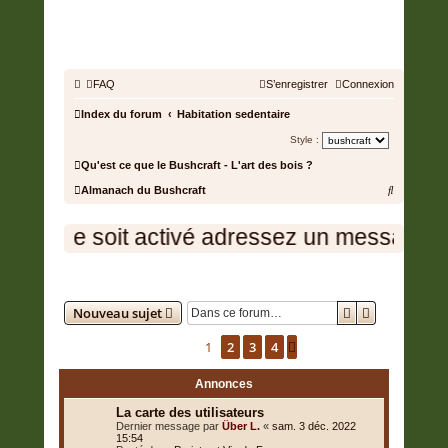
BUSHCRAFT.FR • ENTRAIDE
ET PROSPÉRITÉ
FAQ
S’enregistrer
Connexion
Index du forum
Habitation sedentaire
Style :
Qu'est ce que le Bushcraft - L'art des bois ?
R
Almanach du Bushcraft
e
 compte soit activé adressez un message à l
c
h
Habitation sedentaire
e
Rechercher
Recherche a
r
Nouveau sujet
c
1
2
3
4
Suivante
48 sujets
h
e
Annonces
r
La carte des utilisateurs
Dernier message par
Über L.
«
sam. 3 déc. 2022
15:54