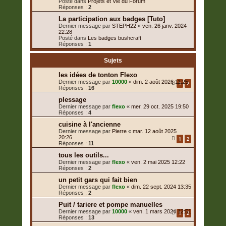
Posté dans
Projets et Vie du Forum
Réponses :
2
La participation aux badges [Tuto]
Dernier message par
STEPH22
«
ven. 26 janv. 2024
22:28
Posté dans
Les badges bushcraft
Réponses :
1
Sujets
les idées de tonton Flexo
Dernier message par
10000
«
dim. 2 août 2026 11:25
1
2
Réponses :
16
plessage
Dernier message par
flexo
«
mer. 29 oct. 2025 19:50
Réponses :
4
cuisine à l'ancienne
Dernier message par
Pierre
«
mar. 12 août 2025
20:26
1
2
Réponses :
11
tous les outils...
Dernier message par
flexo
«
ven. 2 mai 2025 12:22
Réponses :
2
un petit gars qui fait bien
Dernier message par
flexo
«
dim. 22 sept. 2024 13:35
Réponses :
2
Puit / tariere et pompe manuelles
Dernier message par
10000
«
ven. 1 mars 2024 12:51
1
2
Réponses :
13