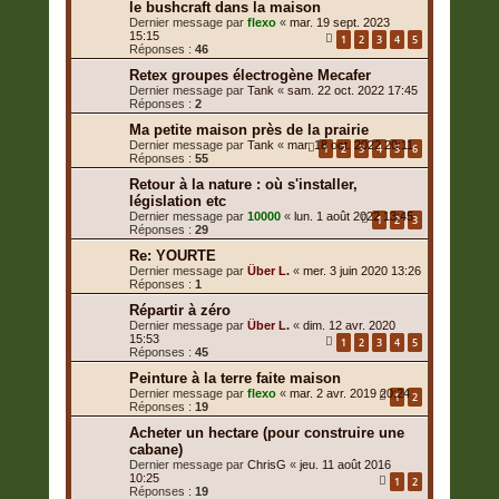
le bushcraft dans la maison
Dernier message par
flexo
«
mar. 19 sept. 2023
15:15
1
2
3
4
5
Réponses :
46
Retex groupes électrogène Mecafer
Dernier message par
Tank
«
sam. 22 oct. 2022 17:45
Réponses :
2
Ma petite maison près de la prairie
Dernier message par
Tank
«
mar. 18 oct. 2022 20:11
1
2
3
4
5
6
Réponses :
55
Retour à la nature : où s'installer,
législation etc
Dernier message par
10000
«
lun. 1 août 2022 13:45
1
2
3
Réponses :
29
Re: YOURTE
Dernier message par
Über L.
«
mer. 3 juin 2020 13:26
Réponses :
1
Répartir à zéro
Dernier message par
Über L.
«
dim. 12 avr. 2020
15:53
1
2
3
4
5
Réponses :
45
Peinture à la terre faite maison
Dernier message par
flexo
«
mar. 2 avr. 2019 20:24
1
2
Réponses :
19
Acheter un hectare (pour construire une
cabane)
Dernier message par
ChrisG
«
jeu. 11 août 2016
10:25
1
2
Réponses :
19