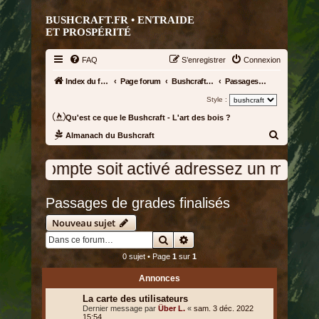
BUSHCRAFT.FR • ENTRAIDE
ET PROSPÉRITÉ
FAQ
S’enregistrer
Connexion
Index du forum
Page forum
Bushcraft-Jutsu :)
Passages de grades finalisés
Style :
Qu'est ce que le Bushcraft - L'art des bois ?
R
Almanach du Bushcraft
e
tre compte soit activé adressez un message 
c
h
Passages de grades finalisés
e
r
Nouveau sujet
Rechercher
Recherche avancée
c
h
0 sujet • Page
1
sur
1
e
Annonces
r
La carte des utilisateurs
Dernier message par
Über L.
«
sam. 3 déc. 2022
15:54