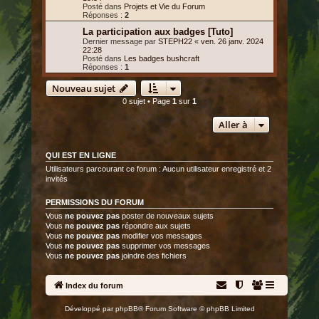
Posté dans
Projets et Vie du Forum
Réponses :
2
La participation aux badges [Tuto]
Dernier message par
STEPH22
«
ven. 26 janv. 2024
22:28
Posté dans
Les badges bushcraft
Réponses :
1
Nouveau sujet
0 sujet • Page
1
sur
1
Aller à
QUI EST EN LIGNE
Utilisateurs parcourant ce forum : Aucun utilisateur enregistré et 2
invités
PERMISSIONS DU FORUM
Vous
ne pouvez pas
poster de nouveaux sujets
Vous
ne pouvez pas
répondre aux sujets
Vous
ne pouvez pas
modifier vos messages
Vous
ne pouvez pas
supprimer vos messages
Vous
ne pouvez pas
joindre des fichiers
Index du forum
Développé par
phpBB
® Forum Software © phpBB Limited