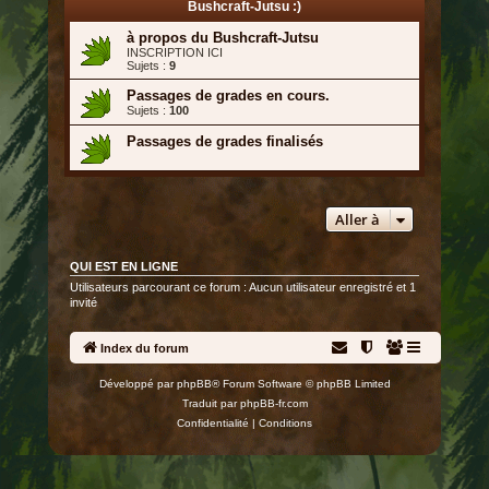
Bushcraft-Jutsu :)
à propos du Bushcraft-Jutsu
INSCRIPTION ICI
Sujets :
9
Passages de grades en cours.
Sujets :
100
Passages de grades finalisés
Aller à
QUI EST EN LIGNE
Utilisateurs parcourant ce forum : Aucun utilisateur enregistré et 1
invité
Index du forum
Développé par
phpBB
® Forum Software © phpBB Limited
Traduit par
phpBB-fr.com
Confidentialité
|
Conditions