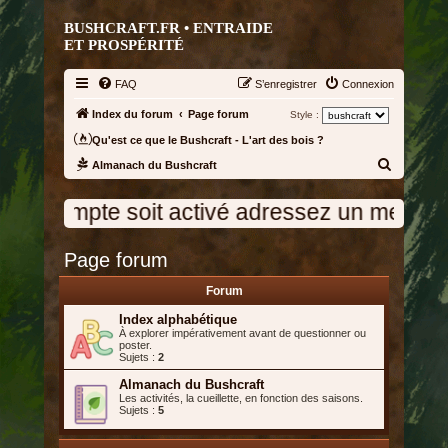
BUSHCRAFT.FR • ENTRAIDE
ET PROSPÉRITÉ
FAQ
S’enregistrer
Connexion
Index du forum
Page forum
Style :
Qu'est ce que le Bushcraft - L'art des bois ?
R
Almanach du Bushcraft
e
tre compte soit activé adressez un message 
c
h
Page forum
e
r
Forum
c
Index alphabétique
h
À explorer impérativement avant de questionner ou
poster.
e
Sujets :
2
r
Almanach du Bushcraft
Les activités, la cueillette, en fonction des saisons.
Sujets :
5