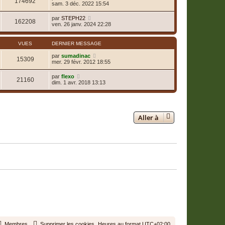
174692
sam. 3 déc. 2022 15:54
par
STEPH22
162208
ven. 26 janv. 2024 22:28
VUES
DERNIER MESSAGE
par
sumadinac
15309
mer. 29 févr. 2012 18:55
par
flexo
21160
dim. 1 avr. 2018 13:13
2 sujets • Page
1
sur
1
Aller à
Membres
Supprimer les cookies
Heures au format
UTC+02:00