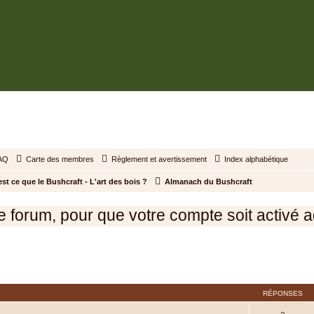
BUSHCRAFT.FR • ENTRAIDE ET PROSPÉRITÉ
AQ
Carte des membres
Règlement et avertissement
Index alphabétique
st ce que le Bushcraft - L'art des bois ?
Almanach du Bushcraft
orum, pour que votre compte soit activé adr
cher
cherche avancée
RÉPONSES