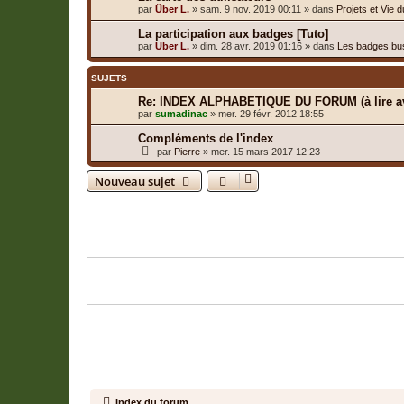
par
Über L.
»
sam. 9 nov. 2019 00:11
» dans
Projets et Vie 
La participation aux badges [Tuto]
par
Über L.
»
dim. 28 avr. 2019 01:16
» dans
Les badges bu
SUJETS
Re: INDEX ALPHABETIQUE DU FORUM (à lire av
par
sumadinac
»
mer. 29 févr. 2012 18:55
Compléments de l'index
par
Pierre
»
mer. 15 mars 2017 12:23
Nouveau sujet
Retourner à l’index du forum
QUI EST EN LIGNE
Utilisateurs parcourant ce forum : Aucun utilisateur enregistré et 1 invité
PERMISSIONS DU FORUM
Vous
ne pouvez pas
poster de nouveaux sujets
Vous
ne pouvez pas
répondre aux sujets
Vous
ne pouvez pas
modifier vos messages
Vous
ne pouvez pas
supprimer vos messages
Vous
ne pouvez pas
joindre des fichiers
Index du forum