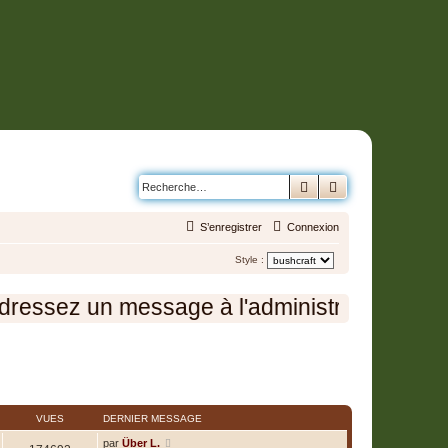
Rechercher
Recherche avanc
S’enregistrer
Connexion
Style :
essez un message à l'administration en cliq
2 sujets • Page
1
sur
1
VUES
DERNIER MESSAGE
par
Über L.