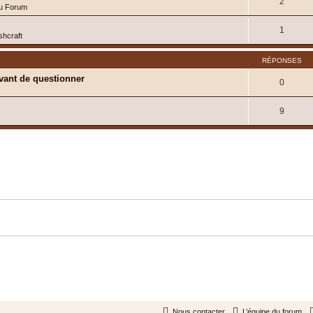
2
du Forum
1
shcraft
RÉPONSES
ant de questionner
0
9
Nous contacter
L’équipe du forum