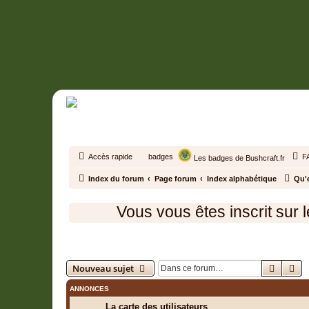
Accès rapide
badges
F
Les badges de Bushcraft.fr
Index du forum
Page forum
Index alphabétique
Qu'e
Vous vous êtes inscrit sur le f
Index alphabétique
Recher
Re
Nouveau sujet
ANNONCES
La carte des utilisateurs