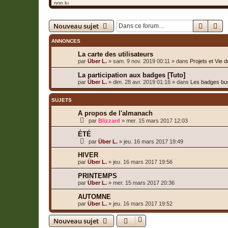
Recher
Re
Nouveau sujet
ANNONCES
La carte des utilisateurs
par
Über L.
»
sam. 9 nov. 2019 00:11
» dans
Projets et Vie 
La participation aux badges [Tuto]
par
Über L.
»
dim. 28 avr. 2019 01:16
» dans
Les badges bu
SUJETS
A propos de l'almanach
par
Blizzard
»
mer. 15 mars 2017 12:03
ÉTÉ
par
Über L.
»
jeu. 16 mars 2017 19:49
HIVER
par
Über L.
»
jeu. 16 mars 2017 19:56
PRINTEMPS
par
Über L.
»
mer. 15 mars 2017 20:36
AUTOMNE
par
Über L.
»
jeu. 16 mars 2017 19:52
Nouveau sujet