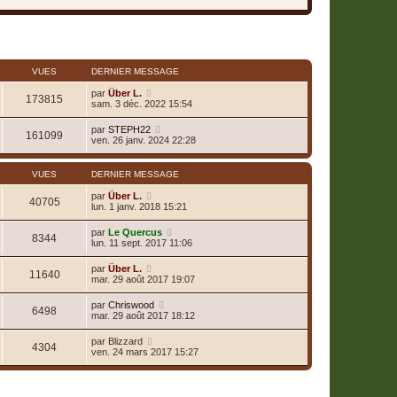
5 sujets • Page
1
sur
1
VUES
DERNIER MESSAGE
par
Über L.
173815
sam. 3 déc. 2022 15:54
par
STEPH22
161099
ven. 26 janv. 2024 22:28
VUES
DERNIER MESSAGE
par
Über L.
40705
lun. 1 janv. 2018 15:21
par
Le Quercus
8344
lun. 11 sept. 2017 11:06
par
Über L.
11640
mar. 29 août 2017 19:07
par
Chriswood
6498
mar. 29 août 2017 18:12
par
Blizzard
4304
ven. 24 mars 2017 15:27
5 sujets • Page
1
sur
1