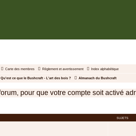
BUSHCRAFT.FR • ENTRAIDE ET PROSPÉRITÉ
Carte des membres
Règlement et avertissement
Index alphabétique
Qu'est ce que le Bushcraft - L'art des bois ?
Almanach du Bushcraft
um, pour que votre compte soit activé adres
SUJETS