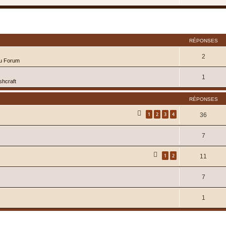
cher
cherche avancée
RÉPONSES
2
du Forum
1
shcraft
RÉPONSES
1
2
3
4
36
7
1
2
11
7
1