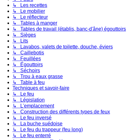
↳ Les recettes
↳ Le mobilier
↳ Le réflecteur
↳ Tables à manger
↳ Tables de travail (établis, banc-d'âne) égouttoirs
↳ Sièges
↳ Lits
↳ Lavabos, valets de toilette, douche, éviers
↳ Caillebotis
↳ Feuillées
↳ Égouttoirs
↳ Séchoirs
↳ Trou à eaux grasse
↳ Table à feu
Techniques et savoir-faire
↳ Le feu
↳ Législation
↳ L'emplacement
↳ Construction des différents types de feux
↳ Le feu inversé
↳ La buche suédoise
↳ Le feu du trappeur (feu long)
↳ Le feu enterré