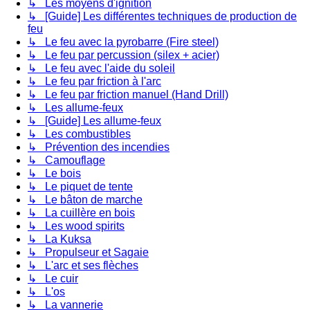
↳ Les moyens d'ignition
↳ [Guide] Les différentes techniques de production de
feu
↳ Le feu avec la pyrobarre (Fire steel)
↳ Le feu par percussion (silex + acier)
↳ Le feu avec l'aide du soleil
↳ Le feu par friction à l'arc
↳ Le feu par friction manuel (Hand Drill)
↳ Les allume-feux
↳ [Guide] Les allume-feux
↳ Les combustibles
↳ Prévention des incendies
↳ Camouflage
↳ Le bois
↳ Le piquet de tente
↳ Le bâton de marche
↳ La cuillère en bois
↳ Les wood spirits
↳ La Kuksa
↳ Propulseur et Sagaie
↳ L'arc et ses flèches
↳ Le cuir
↳ L'os
↳ La vannerie