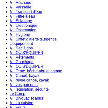
↳ Réchaud
↳ Vaisselle
↳ Transport d'eau
↳ Filtre à eau
↳ Éclairage
↳ Électronique
↳ Observation
↳ Hygiène
↳ Sifflet d'alerte d'urgence
L'équipement
↳ Sac à dos
↳ OÙ S'ÉQUIPER
↳ Vêtements
↳ Couchage
↳ OÙ S'ÉQUIPER
↳ Tente, bâche-abri et hamac
↳ Canoë, kayak
↳ revue canoë, kayak
↳ vos parcours
↳ legislation, sécurité
Le Camp
↳ Bivouac et abris
↳ La cuisine
↳ Fours