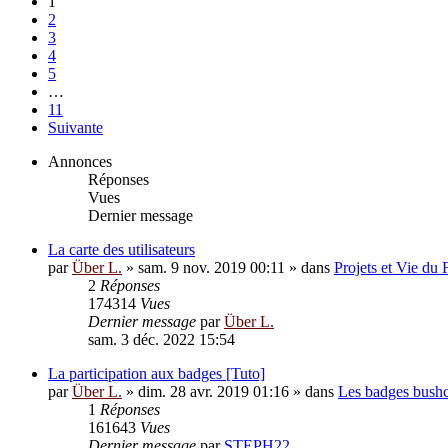
1
2
3
4
5
…
11
Suivante
Annonces
Réponses
Vues
Dernier message
La carte des utilisateurs
par
Über L.
»
sam. 9 nov. 2019 00:11
» dans
Projets et Vie du
2
Réponses
174314
Vues
Dernier message
par
Über L.
sam. 3 déc. 2022 15:54
La participation aux badges [Tuto]
par
Über L.
»
dim. 28 avr. 2019 01:16
» dans
Les badges bushc
1
Réponses
161643
Vues
Dernier message
par
STEPH22