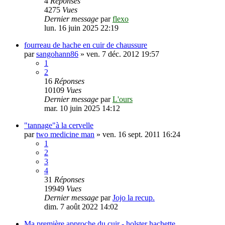
4
Réponses
4275
Vues
Dernier message
par
flexo
lun. 16 juin 2025 22:19
fourreau de hache en cuir de chaussure
par
sangohann86
»
ven. 7 déc. 2012 19:57
1
2
16
Réponses
10109
Vues
Dernier message
par
L'ours
mar. 10 juin 2025 14:12
"tannage"à la cervelle
par
two medicine man
»
ven. 16 sept. 2011 16:24
1
2
3
4
31
Réponses
19949
Vues
Dernier message
par
Jojo la recup.
dim. 7 août 2022 14:02
Ma première approche du cuir - holster hachette