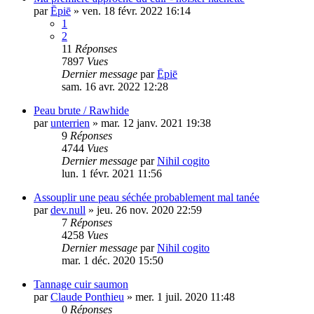
par
Ēpiē
»
ven. 18 févr. 2022 16:14
1
2
11
Réponses
7897
Vues
Dernier message
par
Ēpiē
sam. 16 avr. 2022 12:28
Peau brute / Rawhide
par
unterrien
»
mar. 12 janv. 2021 19:38
9
Réponses
4744
Vues
Dernier message
par
Nihil cogito
lun. 1 févr. 2021 11:56
Assouplir une peau séchée probablement mal tanée
par
dev.null
»
jeu. 26 nov. 2020 22:59
7
Réponses
4258
Vues
Dernier message
par
Nihil cogito
mar. 1 déc. 2020 15:50
Tannage cuir saumon
par
Claude Ponthieu
»
mer. 1 juil. 2020 11:48
0
Réponses