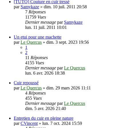
[TUTO] Couture en cuir tressé
par
Samykaze
»
dim. 10 juil. 2011 20:58
7
Réponses
11759
Vues
Dernier message
par
Samykaze
lun. 11 juil. 2011 10:01
Un etui pour une machette
par
Le Quercus
»
dim. 3 sept. 2023 19:56
1
2
11
Réponses
4155
Vues
Dernier message
par
Le Quercus
lun. 6 avr. 2026 18:38
Cuir repoussé
par
Le Quercus
»
dim. 29 mars 2026 11:11
4
Réponses
455
Vues
Dernier message
par
Le Quercus
dim. 5 avr. 2026 21:40
Entretien du cuir en pleine nature
par
CVincent
»
lun. 7 oct. 2024 15:59