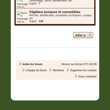
camouflage, odeur, identification, etc.
Sujets :
7
Végétaux toxiques et comestibles
Récolte, identification, propriétés techniques, usages,
etc.
Sujets :
128
Aller à
QUI EST EN LIGNE
Utilisateurs parcourant ce forum : Aucun utilisateur enregistré et 1
invité
Index du forum
Heures au format
UTC+02:00
L’équipe du forum
Membres
Supprimer les cookies
Nous contacter
Développé par
phpBB
® Forum Software © phpBB Limited
Traduit par
phpBB-fr.com
Confidentialité
|
Conditions