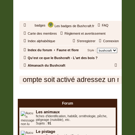
BUSHCRAFT.FR • ENTRAIDE
ET PROSPÉRITÉ
badges
FAQ
Les badges de Bushcraft.fr
Carte des membres
Règlement et avertissement
Index alphabétique
S’enregistrer
Connexion
Index du forum
Faune et flore
Style :
Qu'est ce que le Bushcraft - L'art des bois ?
R
Almanach du Bushcraft
e
 votre compte soit activé adressez un messa
c
h
Faune et flore
e
r
Forum
c
Les animaux
h
fiches d'identification, habitât, ornithologie, pêche,
piégeage (nuisible), etc.
e
Sujets :
91
r
Le pistage