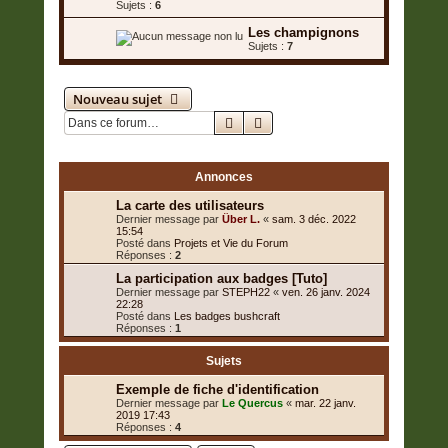
Sujets :
6
Les champignons
Sujets :
7
Nouveau sujet
Rechercher
Recherche avancée
1 sujet • Page
1
sur
1
Annonces
La carte des utilisateurs
Dernier message par
Über L.
«
sam. 3 déc. 2022
15:54
Posté dans
Projets et Vie du Forum
Réponses :
2
La participation aux badges [Tuto]
Dernier message par
STEPH22
«
ven. 26 janv. 2024
22:28
Posté dans
Les badges bushcraft
Réponses :
1
Sujets
Exemple de fiche d'identification
Dernier message par
Le Quercus
«
mar. 22 janv.
2019 17:43
Réponses :
4