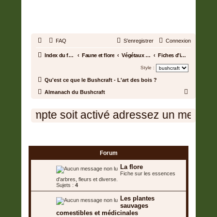
BUSHCRAFT.FR • ENTRAIDE
ET PROSPÉRITÉ
FAQ
S’enregistrer
Connexion
Index du forum
Faune et flore
Végétaux toxiques et comestibles
Fiches d'identification
Style :
Qu'est ce que le Bushcraft - L'art des bois ?
R
Almanach du Bushcraft
e
tre compte soit activé adressez un message 
c
h
Fiches d'identification
e
r
Forum
c
La flore
h
Fiche sur les essences
d'arbres, fleurs et diverse.
e
Sujets :
4
r
Les plantes
sauvages
comestibles et médicinales