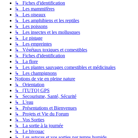
↳ Fiches d'identification
↳ Les mammifères
↳ Les oiseaux
↳ Les amphibiens et les reptiles
↳ Les poissons
↳ Les insectes et les mollusques
↳ Le pistage
↳ Les empreintes
↳ Végétaux toxiques et comestibles
↳ Fiches d'identification
↳ La flore
↳ Les plantes sauvages comestibles et médicinales
↳ Les champignons
Notions de vie en pleine nature
↳ Orientation
↳ [TUTO] GPS
↳ Secourisme, Santé, Sécurité
↳ L'eau
↳ Présentations et Bienvenues
↳ Projets et Vie du Forum
↳ Vos Sorties
↳ La sortie à la journée
↳ Le bivouac
↳ Les astuces et vos sorties par temps humide