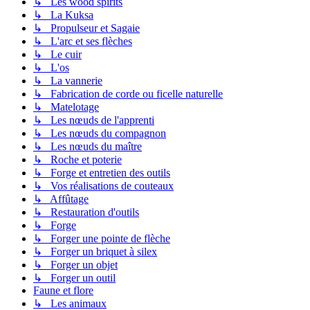
↳ Les wood spirits
↳ La Kuksa
↳ Propulseur et Sagaie
↳ L'arc et ses flèches
↳ Le cuir
↳ L'os
↳ La vannerie
↳ Fabrication de corde ou ficelle naturelle
↳ Matelotage
↳ Les nœuds de l'apprenti
↳ Les nœuds du compagnon
↳ Les nœuds du maître
↳ Roche et poterie
↳ Forge et entretien des outils
↳ Vos réalisations de couteaux
↳ Affûtage
↳ Restauration d'outils
↳ Forge
↳ Forger une pointe de flèche
↳ Forger un briquet à silex
↳ Forger un objet
↳ Forger un outil
Faune et flore
↳ Les animaux