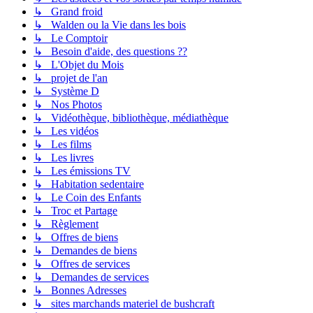
↳ Grand froid
↳ Walden ou la Vie dans les bois
↳ Le Comptoir
↳ Besoin d'aide, des questions ??
↳ L'Objet du Mois
↳ projet de l'an
↳ Système D
↳ Nos Photos
↳ Vidéothèque, bibliothèque, médiathèque
↳ Les vidéos
↳ Les films
↳ Les livres
↳ Les émissions TV
↳ Habitation sedentaire
↳ Le Coin des Enfants
↳ Troc et Partage
↳ Règlement
↳ Offres de biens
↳ Demandes de biens
↳ Offres de services
↳ Demandes de services
↳ Bonnes Adresses
↳ sites marchands materiel de bushcraft