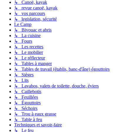
↳ Canoë, kayak
↳ revue canoë, kayak
↳ vos parcours
↳ legislation, sécurité
Le Camp
↳ Bivouac et abris
↳ La cuisine
↳ Fours
↳ Les recettes
↳ Le mobilier
↳ Le réflecteur
↳ Tables à manger
↳ Tables de travail (établis, banc-d'âne) égouttoirs
↳ Sièges
↳ Lits
↳ Lavabos, valets de toilette, douche, éviers
↳ Caillebotis
↳ Feuillées
↳ Égouttoirs
↳ Séchoirs
↳ Trou à eaux grasse
↳ Table à feu
Techniques et savoir-faire
↳ Le feu