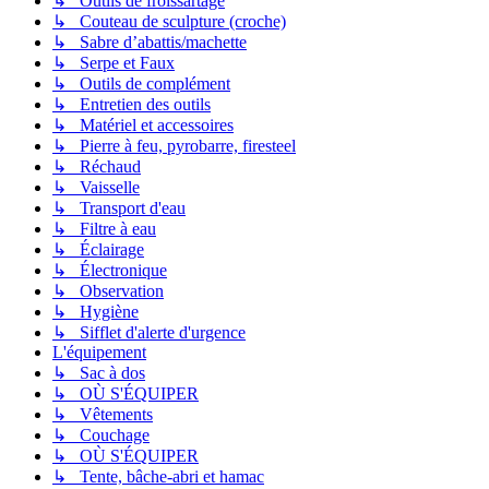
↳ Outils de froissartage
↳ Couteau de sculpture (croche)
↳ Sabre d’abattis/machette
↳ Serpe et Faux
↳ Outils de complément
↳ Entretien des outils
↳ Matériel et accessoires
↳ Pierre à feu, pyrobarre, firesteel
↳ Réchaud
↳ Vaisselle
↳ Transport d'eau
↳ Filtre à eau
↳ Éclairage
↳ Électronique
↳ Observation
↳ Hygiène
↳ Sifflet d'alerte d'urgence
L'équipement
↳ Sac à dos
↳ OÙ S'ÉQUIPER
↳ Vêtements
↳ Couchage
↳ OÙ S'ÉQUIPER
↳ Tente, bâche-abri et hamac