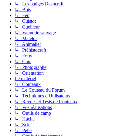
↳ Les badges Bushcraft
↳ Bois
↳ Feu
↳ Cuistot
↳ Cueilleur
↳ Vannerie sauvage
↳ Matelot
↳ Animalier
↳ Préhistocraft
↳ Forge
↳ Cuir
↳ Photographe
↳ Orientation
Le matériel
↳ Couteaux
↳ Le Couteau du Forum
↳ Techniques d'Utilisateurs
↳ Revues et Tests de Couteaux
↳ Vos réalisations
↳ Outils de camp
↳ Hache
↳ Scie
↳ Pelle