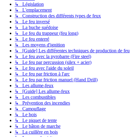
↳ Législation
↳ L'emplacement
↳ Construction des différents types de feux
↳ Le feu inversé
↳ La buche suédoise
↳ Le feu du trappeur (feu long)
↳ Le feu enterré
↳ Les moyens d'ignition
↳ [Guide] Les différentes techniques de production de feu
↳ Le feu avec la pyrobarre (Fire steel)
↳ Le feu par percussion (silex + acier)
↳ Le feu avec l'aide du soleil
↳ Le feu par friction à l'arc
↳ Le feu par friction manuel (Hand Drill)
↳ Les allume-feux
↳ [Guide] Les allume-feux
↳ Les combustibles
↳ Prévention des incendies
↳ Camouflage
↳ Le bois
↳ Le piquet de tente
↳ Le bâton de marche
↳ La cuillère en bois