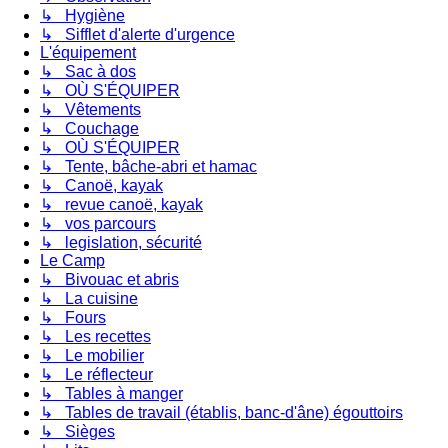
↳ Hygiène
↳ Sifflet d'alerte d'urgence
L'équipement
↳ Sac à dos
↳ OÙ S'ÉQUIPER
↳ Vêtements
↳ Couchage
↳ OÙ S'ÉQUIPER
↳ Tente, bâche-abri et hamac
↳ Canoë, kayak
↳ revue canoë, kayak
↳ vos parcours
↳ legislation, sécurité
Le Camp
↳ Bivouac et abris
↳ La cuisine
↳ Fours
↳ Les recettes
↳ Le mobilier
↳ Le réflecteur
↳ Tables à manger
↳ Tables de travail (établis, banc-d'âne) égouttoirs
↳ Sièges