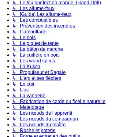
↳ Le feu par friction manuel (Hand Drill)
↳ Les allume-feux
↳ [Guide] Les allume-feux
↳ Les combustibles
↳ Prévention des incendies
↳ Camouflage
↳ Le bois
↳ Le piquet de tente
↳ Le bâton de marche
↳ La cuillère en bois
↳ Les wood spirits
↳ La Kuksa
↳ Propulseur et Sagaie
↳ L'arc et ses flèches
↳ Le cuir
↳ L'os
↳ La vannerie
↳ Fabrication de corde ou ficelle naturelle
↳ Matelotage
↳ Les nœuds de l'apprenti
↳ Les nœuds du compagnon
↳ Les nœuds du maître
↳ Roche et poterie
↳ Forge et entretien des outils