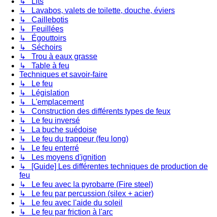
↳ Lits
↳ Lavabos, valets de toilette, douche, éviers
↳ Caillebotis
↳ Feuillées
↳ Égouttoirs
↳ Séchoirs
↳ Trou à eaux grasse
↳ Table à feu
Techniques et savoir-faire
↳ Le feu
↳ Législation
↳ L'emplacement
↳ Construction des différents types de feux
↳ Le feu inversé
↳ La buche suédoise
↳ Le feu du trappeur (feu long)
↳ Le feu enterré
↳ Les moyens d'ignition
↳ [Guide] Les différentes techniques de production de
feu
↳ Le feu avec la pyrobarre (Fire steel)
↳ Le feu par percussion (silex + acier)
↳ Le feu avec l'aide du soleil
↳ Le feu par friction à l'arc