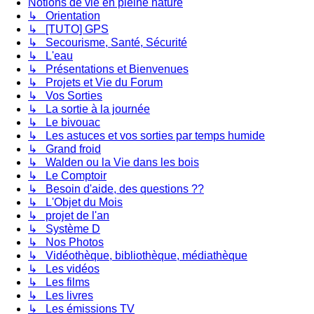
Notions de vie en pleine nature
↳ Orientation
↳ [TUTO] GPS
↳ Secourisme, Santé, Sécurité
↳ L'eau
↳ Présentations et Bienvenues
↳ Projets et Vie du Forum
↳ Vos Sorties
↳ La sortie à la journée
↳ Le bivouac
↳ Les astuces et vos sorties par temps humide
↳ Grand froid
↳ Walden ou la Vie dans les bois
↳ Le Comptoir
↳ Besoin d'aide, des questions ??
↳ L'Objet du Mois
↳ projet de l'an
↳ Système D
↳ Nos Photos
↳ Vidéothèque, bibliothèque, médiathèque
↳ Les vidéos
↳ Les films
↳ Les livres
↳ Les émissions TV