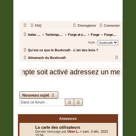
BUSHCRAFT.FR • ENTRAIDE
ET PROSPÉRITÉ
FAQ
S’enregistrer
Connexion
Index du forum
Techniques et savoir-faire
Forge et entretien des outils
Forge
Forger une pointe de flèche
Style :
Qu'est ce que le Bushcraft - L'art des bois ?
R
Almanach du Bushcraft
e
otre compte soit activé adressez un message
c
h
Forger une pointe de flèche
e
r
Nouveau sujet
Rechercher
Recherche avancée
c
h
1 sujet • Page
1
sur
1
e
Annonces
r
La carte des utilisateurs
Dernier message par
Über L.
«
sam. 3 déc. 2022
15:54