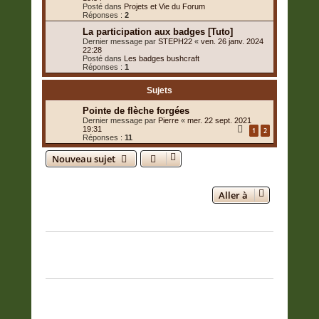
Posté dans
Projets et Vie du Forum
Réponses :
2
La participation aux badges [Tuto]
Dernier message par
STEPH22
«
ven. 26 janv. 2024
22:28
Posté dans
Les badges bushcraft
Réponses :
1
Sujets
Pointe de flèche forgées
Dernier message par
Pierre
«
mer. 22 sept. 2021
19:31
1
2
Réponses :
11
Nouveau sujet
1 sujet • Page
1
sur
1
Aller à
QUI EST EN LIGNE
Utilisateurs parcourant ce forum : Aucun utilisateur enregistré et 1
invité
PERMISSIONS DU FORUM
Vous
ne pouvez pas
poster de nouveaux sujets
Vous
ne pouvez pas
répondre aux sujets
Vous
ne pouvez pas
modifier vos messages
Vous
ne pouvez pas
supprimer vos messages